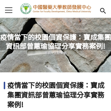
Jump to Main content
Jump to Navigation
首頁
認識我們
Open subm
教學研習
Open subm
疫情當下的校園個資保護：寶成集團
新進教師
Open subm
資訊部曾蕙瑜協理分享實務案例!
您在這裡
傑出教授
Open subm
首頁
-
活動集錦
教師專業社群
Open sub
重點宣導
Open subm
疫情當下的校園個資保護：寶成
借用項目
Open subm
集團資訊部曾蕙瑜協理分享實務
AI專區
Open subme
案例!