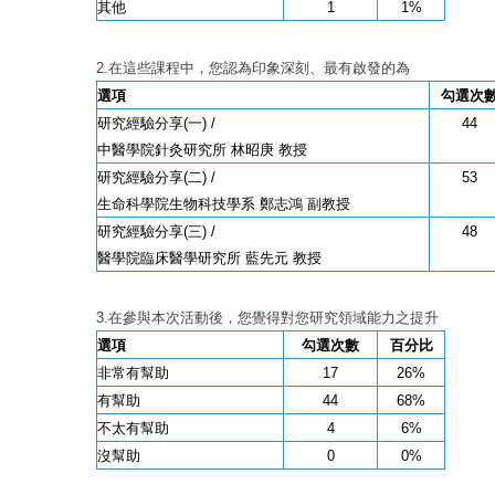
其他
1
1%
2.在這些課程中，您認為印象深刻、最有啟發的為
選項
勾選次
研究經驗分享
(一) /
44
中醫學院針灸研究所 林昭庚 教授
研究經驗分享
(二) /
53
生命科學院生物科技學系 鄭志鴻 副教授
研究經驗分享
(三) /
48
醫學院臨床醫學研究所 藍先元 教授
3.在參與本次活動後，您覺得對您研究領域能力之提升
選項
勾選次數
百分比
非常有幫助
17
26%
有幫助
44
68%
不太有幫助
4
6%
沒幫助
0
0%