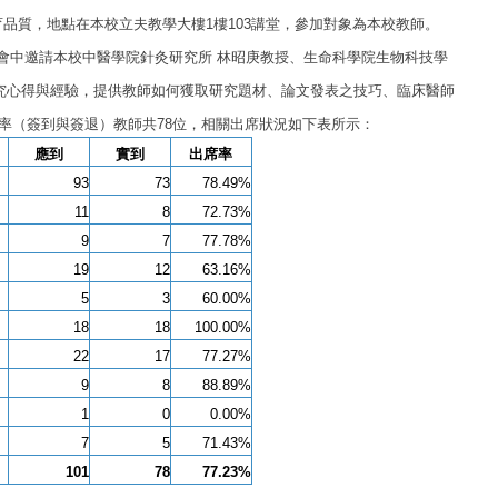
育品質，地點在本校立夫教學大樓
1樓103講堂，
參加對象為本校教師。
會中邀請本校中醫學院針灸研究所 林昭庚教授、生命科學院生物科技學
研究心得與經驗，提供教師如何獲取研究題材、論文發表之技巧、臨床醫師
席率（簽到與簽退）教師共78位，相關出席狀況如下表所示：
應到
實到
出席率
93
73
78.49%
11
8
72.73%
9
7
77.78%
19
12
63.16%
5
3
60.00%
18
18
100.00%
22
17
77.27%
9
8
88.89%
1
0
0.00%
7
5
71.43%
101
78
77.23%