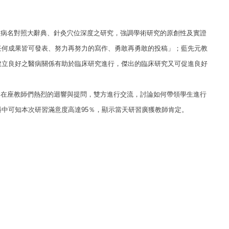
病名對照大辭典、針灸穴位深度之研究，強調學術研究的原創性及實證
任何成果皆可發表、努力再努力的寫作、勇敢再勇敢的投稿」；藍先元教
建立良好之醫病關係有助於臨床研究進行，傑出的臨床研究又可促進良好
在座教師們熱烈的迴響與提問，雙方進行交流，討論如何帶領學生進行
料中可知本次研習滿意度高達
95％，顯示當天研習廣獲教師肯定。