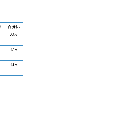
數
百分比
30%
37%
33%