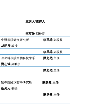
主講人
/主持人
李英雄
副校長
中醫學院針灸研究所
李英雄
副校長
林昭庚
教授
李英雄
副校長
生命科學院生物科技學系
關超然
主任
鄭志鴻
副教授
關超然
主任
醫學院臨床醫學研究所
關超然
主任
藍先元
教授
關超然
主任