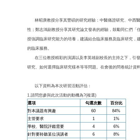
林昭庚教授分享其豐碩的研究經驗：中醫痛證研究、中西醫
性；鄭志鴻副教授分享其研究論文發表的經驗，鼓勵同仁們「
授強調臨床研究能力的培養，建議結合臨床服務及臨床研究，
的臨床服務。
在三位教授精彩的演講以及李英雄副校長的主持之下，引發
研究、如何選擇臨床研究樣本等等問題。在會後的問卷統計資
以下資料為本次研習活動評估：
1.請問您參與此次活動的動機為
?(複選)
選項
勾選次數
百分比
對本議題有興趣
60
84%
主管要求
1
1%
學校、醫院評鑑需要
4
6%
針對要聆聽某位演講者
6
8%