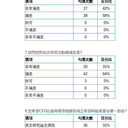
選項
勾選次數
百分比
非常滿意
27
42%
滿意
38
58%
尚可
0
0%
不滿意
0
0%
非常不滿意
0
0%
7.請問您對此次研習活動總滿意度
?
選項
勾選次數
百分比
非常滿意
20
31%
滿意
42
64%
尚可
3
5%
不滿意
0
0%
非常不滿意
0
0%
8.您希望
CFD往後再辦理相關領域之研習時能著重在哪一部份?
選項
勾選次數
百分比
英文研究論文撰寫
36
31%