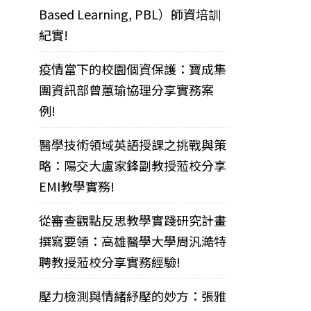
Based Learning, PBL）師資培訓
紀實!
疫情當下的校園個資保護：寶成集
團資訊部曾蕙瑜協理分享實務案
例!
醫學技術領域英語授課之挑戰與策
略：陽交大盧家鋒副教授蒞校分享
EMI教學實務!
從審查觀點反思教學實踐研究計畫
撰寫要領：高雄醫學大學周汎澔特
聘教授蒞校分享實務經驗!
壓力檢測與情緒紓壓的妙方：張雅