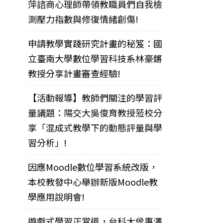
萍諮商心理師帶領教職員們自我檢
測壓力指數與修復情緒創傷!
申請教學實踐研究計畫的秘笈：國
立臺南大學數位學習科技系林豪鏘
教授分享計畫審查經驗!
【活動報導】教師們關注的學習評
量議題：陽交大吳俊育教授蒞校分
享「混成式教學下的動態評量與學
習分析」!
因應Moodle數位學習系統改版，
本校教發中心舉辦新版Moodle教
學應用說明會!
遊戲式學習正當道，台科大侯惠澤