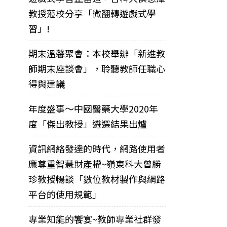
教授蒞校分享「微翻轉遊戲式學
習」!
期末溫馨聚會：本校舉辦「新進教
師期末座談會」，聆聽教師任職心
得與建議
年度盛事～中國醫藥大學2020年
度「傑出教授」遴選結果出爐
資訊網絡發達的時代，網路使用者
應尊重智慧財產權~嶺東科大曾勝
珍教授暢談「數位教材製作與網路
平台的使用規範」
專業知能的饗宴~教師專業社群發