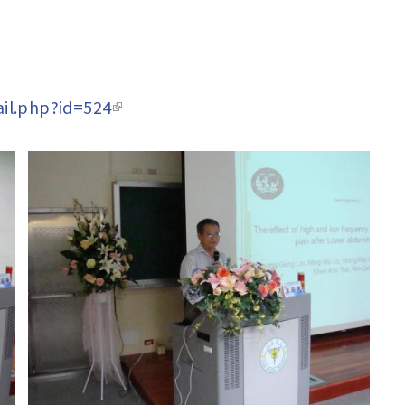
il.php?id=524
(link is external)