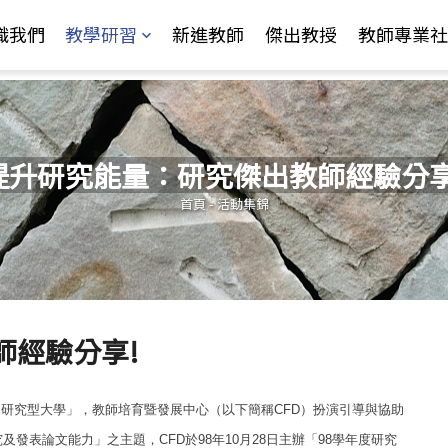
Jump to Main content
Jump to Navigation
識我們
教學研習
新進教師
傑出教授
教師專業社
提升研究能量：研究傑出教師經驗分享
您在這裡
首頁
-
活動集錦
師經驗分享!
研究型大學」，教師培育暨發展中心（以下簡稱
CFD）扮演引導與協助
表論文能力」之主題，CFD於98年10月28日主辦「98學年度研究