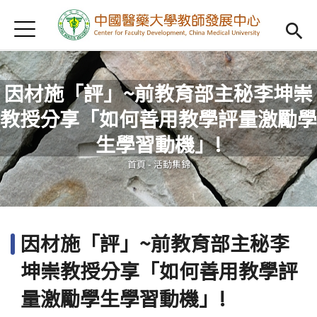
Jump to Main content
Jump to Navigation
首頁
認識我們
Open subm
教學研習
Open subm
因材施「評」~前教育部主秘李坤崇
教授分享「如何善用教學評量激勵學
新進教師
Open subm
您在這裡
生學習動機」!
傑出教授
Open subm
首頁
-
活動集錦
教師專業社群
Open sub
重點宣導
Open subm
因材施「評」~前教育部主秘李
借用項目
Open subm
坤崇教授分享「如何善用教學評
AI專區
Open subme
量激勵學生學習動機」!