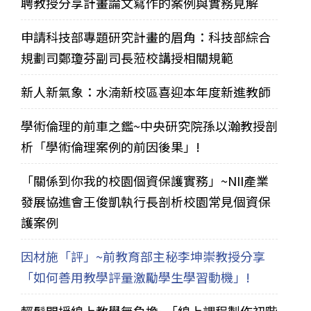
聘教授分享計畫論文寫作的案例與實務見解
申請科技部專題研究計畫的眉角：科技部綜合
規劃司鄭瓊芬副司長蒞校講授相關規範
新人新氣象：水湳新校區喜迎本年度新進教師
學術倫理的前車之鑑~中央研究院孫以瀚教授剖
析「學術倫理案例的前因後果」!
「關係到你我的校園個資保護實務」~NII產業
發展協進會王俊凱執行長剖析校園常見個資保
護案例
因材施「評」~前教育部主秘李坤崇教授分享
「如何善用教學評量激勵學生學習動機」!
輕鬆開授線上教學無負擔~「線上課程製作初階