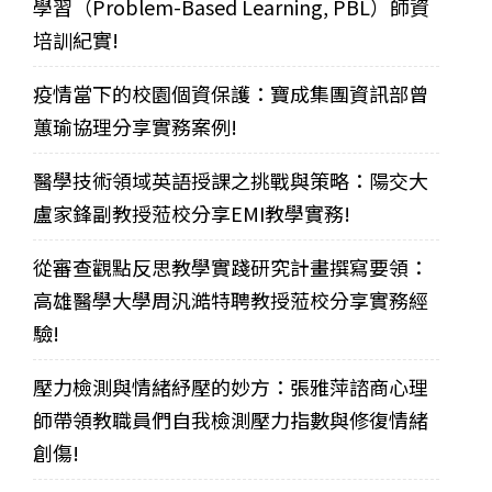
學習（Problem-Based Learning, PBL）師資
培訓紀實!
疫情當下的校園個資保護：寶成集團資訊部曾
蕙瑜協理分享實務案例!
醫學技術領域英語授課之挑戰與策略：陽交大
盧家鋒副教授蒞校分享EMI教學實務!
從審查觀點反思教學實踐研究計畫撰寫要領：
高雄醫學大學周汎澔特聘教授蒞校分享實務經
驗!
壓力檢測與情緒紓壓的妙方：張雅萍諮商心理
師帶領教職員們自我檢測壓力指數與修復情緒
創傷!