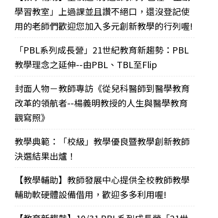
學習教室」上過課並且讚不絕口，還沒登記使
用的老師們歡迎您加入多元創新教學的行列喔!
「PBL系列成長營」21世紀教育新趨勢：PBL
教學理念之延伸--由PBL、TBL至Flip
封面人物－教師專訪《從兒科醫師到醫學教育
改革的領航者--楊義明教授的人生與醫學教育
觀寫照》
教學典範：「校級」教學優良暨教學創新教師
決選結果出爐！
【教學輔助】教師發展中心提供全校教師教學
輔助軟硬體設備借用，歡迎多多利用喔!
【教育新趨勢】10/31 PBL系列成長營「21世