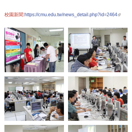
(link 
校園新聞:
https://cmu.edu.tw/news_detail.php?id=2464
externa