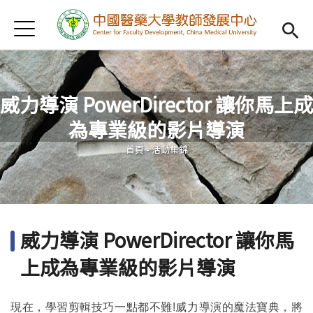
Jump to Main content
Jump to Navigation
首頁
認識我們
Open subm
教學研習
Open subm
威力導演 PowerDirector 讓你馬上成
新進教師
Open subm
為專業級的影片導演
您在這裡
傑出教授
Open subm
首頁
-
活動集錦
教師專業社群
Open sub
重點宣導
Open subm
威力導演 PowerDirector 讓你馬
借用項目
Open subm
上成為專業級的影片導演
AI專區
Open subme
現在，學習剪輯技巧一點都不難
!威力導演的魔法寶典，將