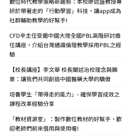
數位時代教學策略新趨勢：本校廖述盛教授專
研於帶著走的「行動學習」科技，讓app成為
社群輔助教學的好幫手!
CFD辛主任受邀中國大陸全國PBL高階研討擔
任講座，介紹台灣通識倫理教學採用PBL之經
驗
【校長講座】李文華 校長闡述治校理念與願
景：讓我們共同創造中國醫藥大學的驕傲
培養學生「帶得走的能力」- 確保學習成效之
課程改革經驗分享
「教材資源室」：製作數位教材的好幫手，歡
迎老師們前來借用與使用喔!