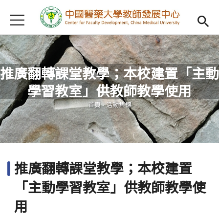
Jump to Main content
Jump to Navigation
首頁
認識我們
Open subm
教學研習
Open subm
推廣翻轉課堂教學；本校建置「主動
新進教師
Open subm
學習教室」供教師教學使用
您在這裡
傑出教授
Open subm
首頁
-
活動集錦
教師專業社群
Open sub
重點宣導
Open subm
推廣翻轉課堂教學；本校建置
借用項目
Open subm
「主動學習教室」供教師教學使
AI專區
Open subme
用