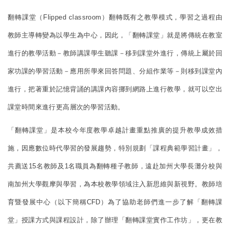
翻轉課堂（Flipped classroom）翻轉既有之教學模式，學習之過程由
教師主導轉變為以學生為中心，因此，「翻轉課堂」就是將傳統在教室
進行的教學活動－教師講課學生聽課－移到課堂外進行，傳統上屬於回
家功課的學習活動－應用所學來回答問題、分組作業等－則移到課堂內
進行，把著重於記憶背誦的講課內容挪到網路上進行教學，就可以空出
課堂時間來進行更高層次的學習活動。
「翻轉課堂」是本校今年度教學卓越計畫重點推廣的提升教學成效措
施，因應數位時代學習的發展趨勢，特別規劃「課程典範學習計畫」，
共薦送15名教師及1名職員為翻轉種子教師，遠赴加州大學長灘分校與
南加州大學觀摩與學習，為本校教學領域注入新思維與新視野。教師培
育暨發展中心（以下簡稱CFD）為了協助老師們進一步了解「翻轉課
堂」授課方式與課程設計，除了辦理「翻轉課堂實作工作坊」，更在教