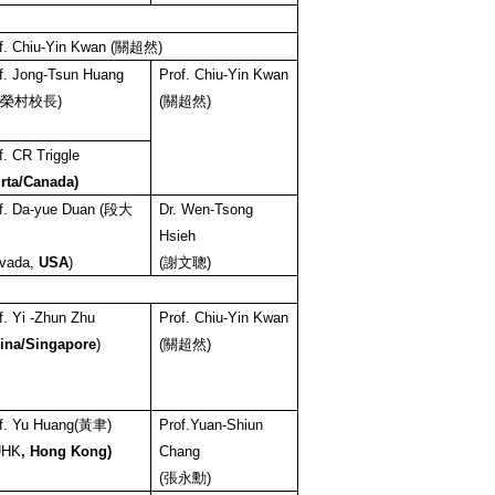
f. Chiu-Yin Kwan (
關超然
)
f. Jong-Tsun Huang
Prof. Chiu-Yin Kwan
榮村校長
)
(
關超然
)
f. CR Triggle
rta/Canada)
f.
Da-yue
Duan (
段大
Dr. Wen-Tsong
Hsieh
vada,
USA
)
(
謝文聰
)
f.
Yi -Zhun
Zhu
Prof. Chiu-Yin Kwan
ina/Singapore
)
(
關超然
)
f. Yu Huang(
黃聿
)
Prof.Yuan-Shiun
UHK
, Hong Kong)
Chang
(
張永勳
)