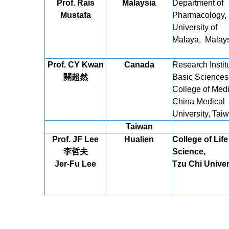
Prof.
Rais
Malaysia
Department of
Mustafa
Pharmacology,
University of
Malaya,
Malay
Prof. CY Kwan
Canada
Research Institu
關超然
Basic Sciences
College of Medi
China Medical
University, Tai
Taiwan
Prof. JF Lee
Hualien
College of Life
李哲夫
Science,
Jer-Fu Lee
Tzu Chi Univer