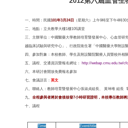
2012
第六屆血管生
一、時間：民國
101年3月24日
（星期六）上午9時至下午4時30
二、地點：立夫教學大樓1樓105講堂
三、主辦單位：中國醫藥大學教師培育暨發展中心、心血管研
越臨床試驗與研究中心」、行政院衛
生署「中國醫藥大學附設
四、參加對象：本校教師、學生及附設醫院醫療人員暨校外相
五、議程、交通資訊暨報名網址：
http://webap.cmu.edu.tw/cf
六、本研討會開放免費報名參加
七、會議語言：
英文
八、聯絡人：教師培育暨發展中心張淑貞組長、 黃坤堆 組長 電話：
九、
全程參與者將於會後核發7小時研習證明，本校專任教師將
十、議程
Time
Event/title