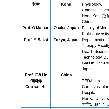
黃
聿
Kong
Physiology,
Chinese Univers
Hong Kong(香
China
Prof. O Matsuo
Osaka, Japan
Faculty of Medi
Kinki Universit
Prof. Y. Sakai
Tokyo, Japan
Department of 
Therapy Faculty
Health Science
Technology, B
Gakuin Universi
Japan
Prof. GW He
China
何國偉
TEDA Intn’l
Guo-wei He
Cardiovascular
Hospital.,
Nankai Univer
大学), Tianjin, 