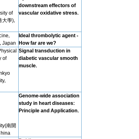
downstream effectors of
ity of
vascular oxidative stress.
港大學),
cine,
Ideal thrombolytic agent -
y, Japan
How far are we?
Physical
Signal transduction in
 of
diabetic vascular smooth
muscle.
unkyo
ty,
Genome-wide association
study in heart diseases:
Principle and Application.
sity(南開
China