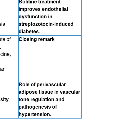
Boldine treatment
improves endothelial
dysfunction in
sia
streptozotocin-induced
diabetes.
te of
Closing remark
,
cine,
wan
Role of perivascular
adipose tissue in vascular
sity
tone regulation and
pathogenesis of
hypertension.