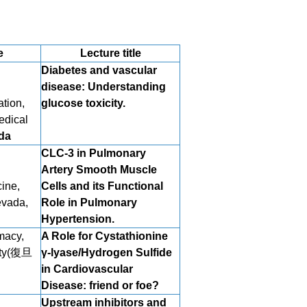
e
Lecture title
Diabetes and vascular
disease: Understanding
tion,
glucose toxicity.
edical
da
CLC-3 in Pulmonary
Artery Smooth Muscle
ine,
Cells and its Functional
evada,
Role in Pulmonary
Hypertension.
macy,
A Role for Cystathionine
ity(復旦
γ-lyase/Hydrogen Sulfide
in Cardiovascular
Disease: friend or foe?
Upstream inhibitors and