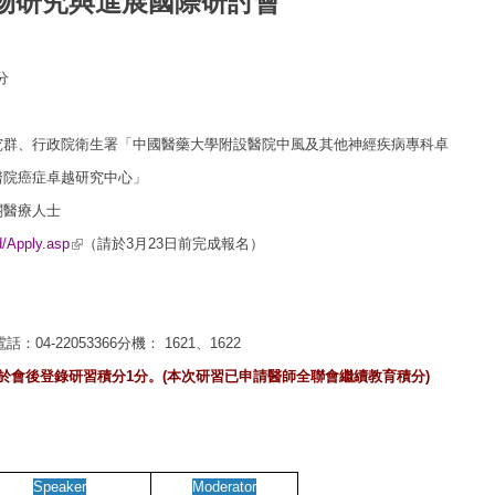
物研究與進展國際研討會
分
究群、行政院衛生署「中國醫藥
大學附設醫院中風及其他神經疾病專科卓
醫院癌症卓越
研究中心」
關醫療人士
(link is external)
d/Apply.asp
（請於3月23日前完成報名）
04-22053366分機：
1621、1622
於會後登錄研習積分1
分。
(本次
研習已申請醫師全聯會繼續教育積分)
Speaker
Moderator