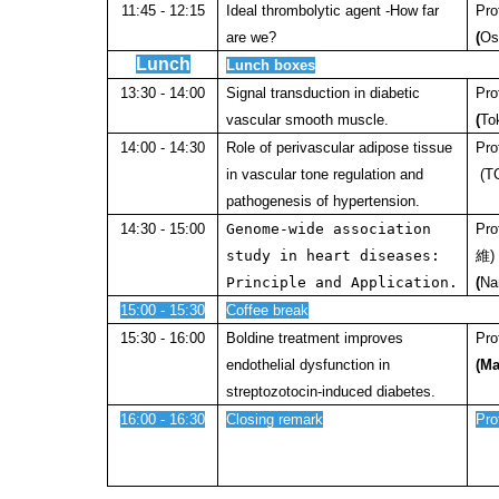
11:45 - 12:15
Ideal thrombolytic agent -How far
Pro
are we?
(
Os
Lunch
Lunch boxes
13:30 - 14:00
Signal transduction in diabetic
Pro
vascular smooth muscle.
(
To
14:00 - 14:30
Role of perivascular adipose tissue
Pro
in vascular tone regulation and
(T
pathogenesis of hypertension.
14:30 - 15:00
Genome-wide association
Pro
study in heart diseases:
維
)
Principle and Application.
(
Na
15:00 - 15:30
Coffee break
15:30 - 16:00
Boldine treatment improves
Pro
endothelial dysfunction in
(Ma
streptozotocin-induced diabetes.
16:00 - 16:30
Closing remark
Pro