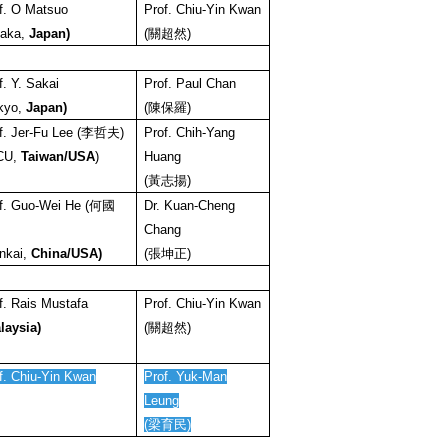
f. O Matsuo
Prof. Chiu-Yin Kwan
aka,
Japan)
(
關超然
)
f. Y. Sakai
Prof. Paul Chan
kyo,
Japan)
(
陳保羅
)
f. Jer-Fu Lee (
李哲夫
)
Prof. Chih-Yang
CU,
Taiwan/USA
)
Huang
(
黃志揚
)
f. Guo-Wei He (
何國
Dr. Kuan-Cheng
Chang
nkai,
China/USA)
(
張坤正
)
f.
Rais Mustafa
Prof. Chiu-Yin Kwan
laysia)
(
關超然
)
f. Chiu-Yin Kwan
Prof. Yuk-Man
Leung
(
梁育民
)