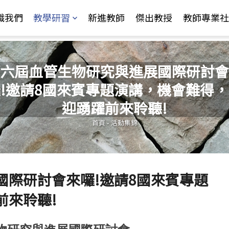
Jump to Main content
Jump to Navigation
識我們
教學研習
新進教師
傑出教授
教師專業社
六屆血管生物研究與進展國際研討會
!邀請8國來賓專題演講，機會難得
您在這裡
迎踴躍前來聆聽!
首頁
-
活動集錦
國際研討會來囉!邀請8國來賓專題
前來聆聽!