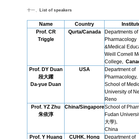
十一、
List of speakers
Nam
e
Country
Institut
Prof. CR
Qurta/Canada
Departments of
Triggle
Pharmacology
&Medical Educa
Weill Cornell M
College,
Cana
Prof. DY Duan
USA
Department of
段大躍
Pharmacology,
Da-yue Duan
School of Medic
University of N
Reno
Prof. YZ Zhu
China/Singapore
School of Phar
朱依淳
Fudan Univers
大學),
China
Prof. Y Huang
CUHK, Hong
Department of