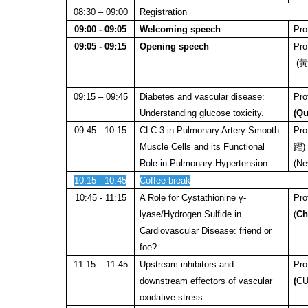
08:30 – 09:00
Registration
09:00 - 09:05
Welcoming speech
Pro
09:05 - 09:15
Opening speech
Pro
(
黃
09:15 – 09:45
Diabetes and vascular disease:
Pro
Understanding glucose toxicity.
(Qu
09:45 - 10:15
CLC-3 in Pulmonary Artery Smooth
Pro
Muscle Cells and its Functional
躍
)
Role in Pulmonary Hypertension.
(Ne
10:15 - 10:45
Coffee break
10:45 - 11:15
A Role for Cystathionine γ-
Pro
lyase/Hydrogen Sulfide in
(
Ch
Cardiovascular Disease: friend or
foe?
11:15 – 11:45
Upstream inhibitors and
Pro
downstream effectors of vascular
(
C
oxidative stress.