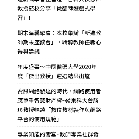
教授蒞校分享「微翻轉遊戲式學
習」!
期末溫馨聚會：本校舉辦「新進教
師期末座談會」，聆聽教師任職心
得與建議
年度盛事～中國醫藥大學2020年
度「傑出教授」遴選結果出爐
資訊網絡發達的時代，網路使用者
應尊重智慧財產權~嶺東科大曾勝
珍教授暢談「數位教材製作與網路
平台的使用規範」
專業知能的饗宴~教師專業社群發