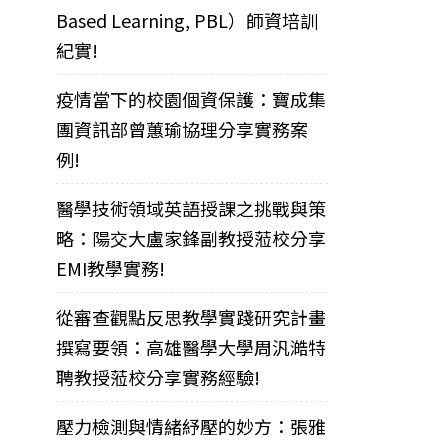
Based Learning, PBL）師資培訓
紀實!
疫情當下的校園個資保護：寶成集
團資訊部曾蕙瑜協理分享實務案
例!
醫學技術領域英語授課之挑戰與策
略：陽交大盧家鋒副教授蒞校分享
EMI教學實務!
從審查觀點反思教學實踐研究計畫
撰寫要領：高雄醫學大學周汎澔特
聘教授蒞校分享實務經驗!
壓力檢測與情緒紓壓的妙方：張雅