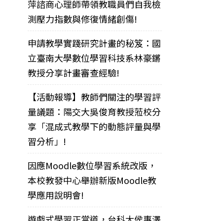
萍諮商心理師帶領教職員們自我檢
測壓力指數與修復情緒創傷!
申請教學實踐研究計畫的秘笈：國
立臺南大學數位學習科技系林豪鏘
教授分享計畫審查經驗!
【活動報導】教師們關注的學習評
量議題：陽交大吳俊育教授蒞校分
享「混成式教學下的動態評量與學
習分析」!
因應Moodle數位學習系統改版，
本校教發中心舉辦新版Moodle教
學應用說明會!
遊戲式學習正當道，台科大侯惠澤