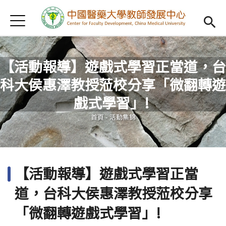
Jump to Main content
Jump to Navigation
首頁
認識我們
Open subm
教學研習
Open subm
【活動報導】遊戲式學習正當道，台
科大侯惠澤教授蒞校分享「微翻轉遊
新進教師
Open subm
您在這裡
戲式學習」!
傑出教授
Open subm
首頁
-
活動集錦
教師專業社群
Open sub
重點宣導
Open subm
【活動報導】遊戲式學習正當
借用項目
Open subm
道，台科大侯惠澤教授蒞校分享
AI專區
Open subme
「微翻轉遊戲式學習」!