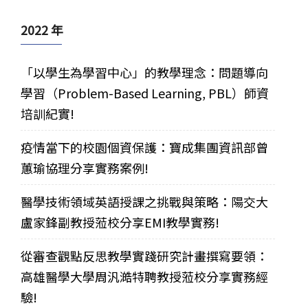
2022 年
「以學生為學習中心」的教學理念：問題導向
學習（Problem-Based Learning, PBL）師資
培訓紀實!
疫情當下的校園個資保護：寶成集團資訊部曾
蕙瑜協理分享實務案例!
醫學技術領域英語授課之挑戰與策略：陽交大
盧家鋒副教授蒞校分享EMI教學實務!
從審查觀點反思教學實踐研究計畫撰寫要領：
高雄醫學大學周汎澔特聘教授蒞校分享實務經
驗!