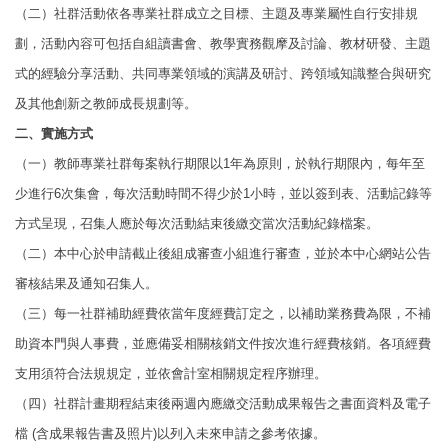
（二）社群活動依各專業社群成立之目標、主題及專業屬性自行安排規
劃，活動內容
可包括自組讀書會、教學實務觀摩及討論、教材研發、主題
式的經驗分享活動、
共同專業領域的演講及研討、跨領域知識整合與研究
及其他創新之教師成長規
劃等。
二、實施方式
（一）教師專業社群每案執行期限以1年為原則，於執行期限內，每年至
少進行6次集
會，每次活動時間不得少於1小時，並以簽到表、活動記錄等
方式呈現，召集人
應於每次活動結束後繳交當次活動紀錄檔案。
（二）本中心於申請截止後組成審查小組進行審查，並於本中心網站公告
審核結果及
通知召集人。
（三）每一社群補助經費依當年度經費訂定之，以補助業務費為限，不補
助資本門與
人事費，並應備妥相關核銷文件按次進行經費核銷。各項經費
支用須符合法規
規定，並依會計室相關規定程序辦理。
（四）社群計畫期程結束後兩週內應繳交活動成果報告之書面資料及電子
檔 (含成果
報告書及照片)以列入未來申請之參考依據。