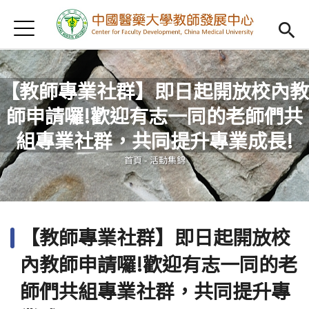
Jump to Main content
Jump to Navigation
首頁
認識我們
Open subm
教學研習
Open subm
【教師專業社群】即日起開放校內教
師申請囉!歡迎有志一同的老師們共
新進教師
Open subm
您在這裡
組專業社群，共同提升專業成長!
傑出教授
Open subm
首頁
-
活動集錦
教師專業社群
Open sub
重點宣導
Open subm
【教師專業社群】即日起開放校
借用項目
Open subm
內教師申請囉!歡迎有志一同的老
AI專區
Open subme
師們共組專業社群，共同提升專