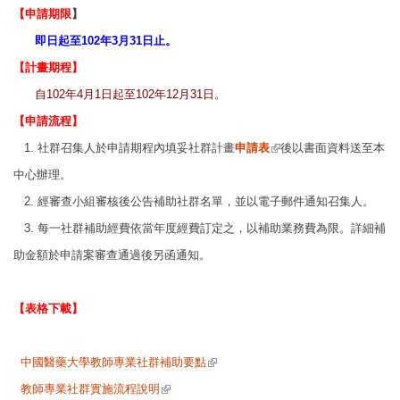
【
申
請期限
】
即日起至102年3月31日止。
【計畫期程】
自102年4月1日起至102年12月31日。
【申請流程】
(link is external)
1.
社群召集人於申請期程內填妥社群計畫
申請表
後以書面資料送至本
中心辦理。
2.
經審查小組審核後公告補助社群名單，並以電子郵件通知召集人。
3. 每一社群補助經費依當年度經費訂定之，以補助業務費為限。詳細補
助金額於申
請案審查通過後另函通知。
【表格下載】
(link is external)
中國醫藥大學教師專業社群補助要點
(link is external)
教師專業社群實施流程說明