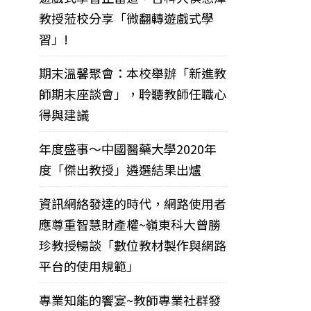
教授蒞校分享「微翻轉遊戲式學
習」!
期末溫馨聚會：本校舉辦「新進教
師期末座談會」，聆聽教師任職心
得與建議
年度盛事～中國醫藥大學2020年
度「傑出教授」遴選結果出爐
資訊網絡發達的時代，網路使用者
應尊重智慧財產權~嶺東科大曾勝
珍教授暢談「數位教材製作與網路
平台的使用規範」
專業知能的饗宴~教師專業社群發