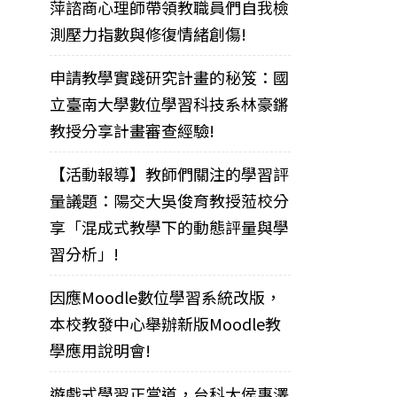
萍諮商心理師帶領教職員們自我檢
測壓力指數與修復情緒創傷!
申請教學實踐研究計畫的秘笈：國
立臺南大學數位學習科技系林豪鏘
教授分享計畫審查經驗!
【活動報導】教師們關注的學習評
量議題：陽交大吳俊育教授蒞校分
享「混成式教學下的動態評量與學
習分析」!
因應Moodle數位學習系統改版，
本校教發中心舉辦新版Moodle教
學應用說明會!
遊戲式學習正當道，台科大侯惠澤