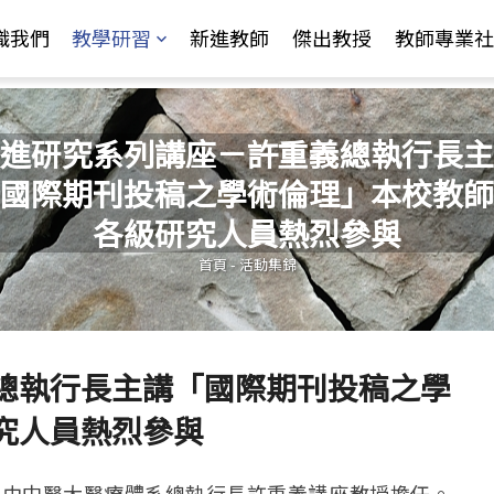
Jump to Main content
Jump to Navigation
識我們
教學研習
新進教師
傑出教授
教師專業社
進研究系列講座－許重義總執行長主
國際期刊投稿之學術倫理」本校教師
您在這裡
各級研究人員熱烈參與
首頁
-
活動集錦
總執行長主講「國際期刊投稿之學
究人員熱烈參與
座，由中醫大醫療體系總執行長許重義講座教授擔任。