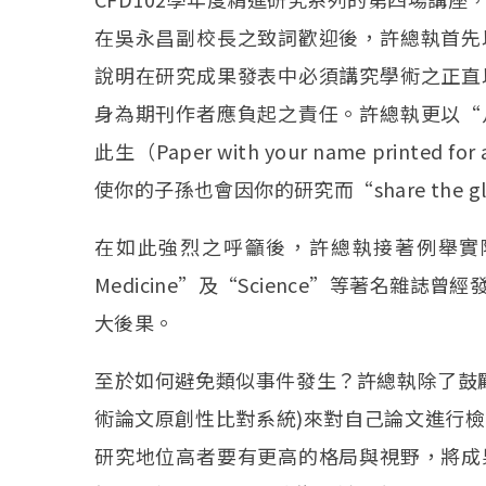
在吳永昌副校長之致詞歡迎後，許總執首先
說明在研究成果發表中必須講究學術之正直
身為期刊作者應負起之責任。許總執更以“
此生（Paper with your name printed f
使你的子孫也會因你的研究而“share the glory 
在如此強烈之呼籲後，許總執接著例舉實際發生
Medicine”及“Science”等著名
大後果。
至於如何避免類似事件發生？許總執除了鼓勵大家
術論文原創性比對系統)來對自己論文進行
研究地位高者要有更高的格局與視野，將成