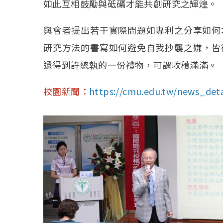
如此互相鼓勵與砥礪才能共創研究之輝煌。
與會者提出若干實際問題如專利之分享如何
研究方法的書寫如何避免自我抄襲之嫌，皆
還得到許總執的一份禮物，可謂收穫滿滿。
校園新聞：
https://cmu.edu.tw/news_deta