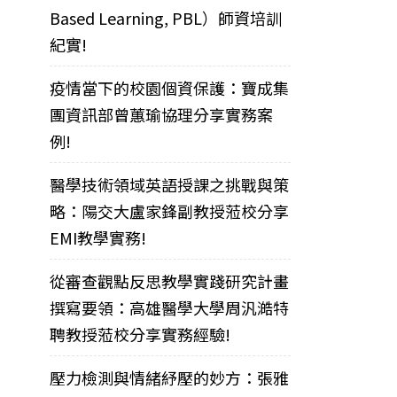
Based Learning, PBL）師資培訓
紀實!
疫情當下的校園個資保護：寶成集
團資訊部曾蕙瑜協理分享實務案
例!
醫學技術領域英語授課之挑戰與策
略：陽交大盧家鋒副教授蒞校分享
EMI教學實務!
從審查觀點反思教學實踐研究計畫
撰寫要領：高雄醫學大學周汎澔特
聘教授蒞校分享實務經驗!
壓力檢測與情緒紓壓的妙方：張雅