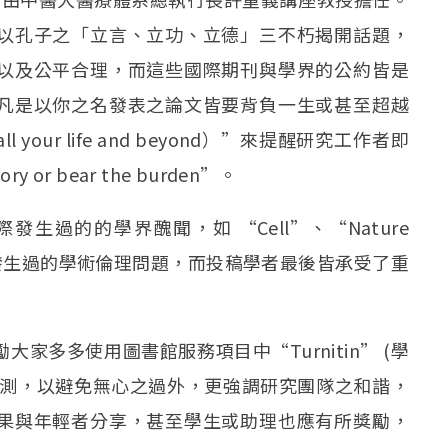
以孔子之「立言、立功、立德」三不朽揭開話題，
以及公平合理，而這些國際期刊與學界的公約皆是
凡是以你之名發表之論文皆要背負一生或甚至超越
or all your life and beyond）”來提醒研究工作者即
or bear the burden”。
過的的學界醜聞，如 “Cell”、“Nature
雜誌曾經發生過的學術倫理問題，而投稿學者最後皆承受了重
多多使用圖書館服務項目中“Turnitin” (學
檢測，以避免無心之過外，更強調研究團隊之和諧，
果與年輕者分享，甚至學生或助理也應有所獎勵，