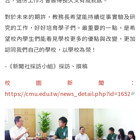
對於未來的期許，教務長希望能持續從事實驗及研
究的工作，好好培育學子們。最重要的一點，是希
望校內學生們能看見學校更多的優點與改變，更加
認同我們自己的學校，以學校為榮！
-《新聞社採訪小組》採訪、撰稿
校園新聞：
https://cmu.edu.tw/news_detail.php?id=1652
(li
ext