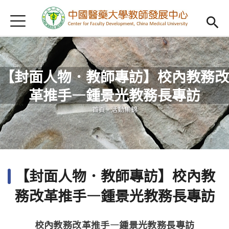
Jump to Main content
Jump to Navigation
首頁
認識我們
Open subm
教學研習
Open subm
【封面人物．教師專訪】校內教務改
新進教師
Open subm
革推手—鍾景光教務長專訪
您在這裡
傑出教授
Open subm
首頁
-
活動集錦
教師專業社群
Open sub
重點宣導
Open subm
【封面人物．教師專訪】校內教
借用項目
Open subm
務改革推手—鍾景光教務長專訪
AI專區
Open subme
校內教務改革推手—鍾景光教務長專訪