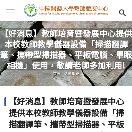
Jump to Main content
Jump to Navigation
首頁
認識我們
Open subm
【好消息】教師培育暨發展中心提供
教學研習
Open subm
本校教師教學儀器設備「掃描翻譯
新進教師
Open subm
筆、攜帶型掃描器、平板電腦、單眼
您在這裡
相機」使用，敬請老師多加利用!
傑出教授
Open subm
首頁
-
活動集錦
教師專業社群
Open sub
重點宣導
Open subm
【好消息】教師培育暨發展中心
借用項目
Open subm
提供本校教師教學儀器設備「掃
AI專區
Open subme
描翻譯筆、攜帶型掃描器、平板