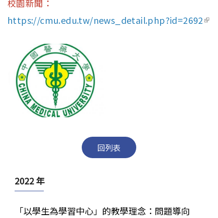
校園新聞：
https://cmu.edu.tw/news_detail.php?id=2692
(lin
ext
回列表
2022 年
「以學生為學習中心」的教學理念：問題導向