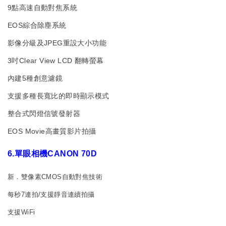
9點高速自動對焦系統
EOS綜合除塵系統
影像分級及JPEG重設大小功能
3吋Clear View LCD 翻轉螢幕
內建5種創意濾鏡
支援多種長寬比的即時顯示模式
整合式閃燈信號發射器
EOS Movie高畫質影片拍攝
6.單眼相機
CANON 70D
新．雙像素CMOS自動對焦技術
每秒7連拍/支援靜音連續拍攝
支援WiFi