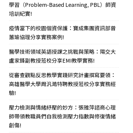
學習（Problem-Based Learning, PBL）師資
培訓紀實!
疫情當下的校園個資保護：寶成集團資訊部曾
蕙瑜協理分享實務案例!
醫學技術領域英語授課之挑戰與策略：陽交大
盧家鋒副教授蒞校分享EMI教學實務!
從審查觀點反思教學實踐研究計畫撰寫要領：
高雄醫學大學周汎澔特聘教授蒞校分享實務經
驗!
壓力檢測與情緒紓壓的妙方：張雅萍諮商心理
師帶領教職員們自我檢測壓力指數與修復情緒
創傷!