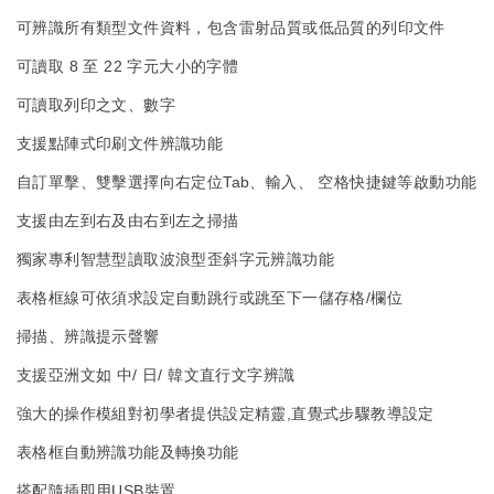
可辨識所有類型文件資料，包含雷射品質或低品質的列印文件
可讀取 8 至 22 字元大小的字體
可讀取列印之文、數字
支援點陣式印刷文件辨識功能
自訂單擊、雙擊選擇向右定位Tab、輸入、 空格快捷鍵等啟動功能
支援由左到右及由右到左之掃描
獨家專利智慧型讀取波浪型歪斜字元辨識功能
表格框線可依須求設定自動跳行或跳至下一儲存格/欄位
掃描、辨識提示聲響
支援亞洲文如 中/ 日/ 韓文直行文字辨識
強大的操作模組對初學者提供設定精靈,直覺式步驟教導設定
表格框自動辨識功能及轉換功能
搭配隨插即用USB裝置