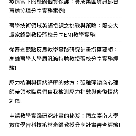
疫情當下的校園個資保護：寶成集團資訊部曾
蕙瑜協理分享實務案例!
醫學技術領域英語授課之挑戰與策略：陽交大
盧家鋒副教授蒞校分享EMI教學實務!
從審查觀點反思教學實踐研究計畫撰寫要領：
高雄醫學大學周汎澔特聘教授蒞校分享實務經
驗!
壓力檢測與情緒紓壓的妙方：張雅萍諮商心理
師帶領教職員們自我檢測壓力指數與修復情緒
創傷!
申請教學實踐研究計畫的秘笈：國立臺南大學
數位學習科技系林豪鏘教授分享計畫審查經驗!