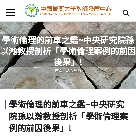
Jump to Main content
Jump to Navigation
首頁
認識我們
Open subm
教學研習
Open subm
學術倫理的前車之鑑~中央研究院孫
以瀚教授剖析「學術倫理案例的前因
新進教師
Open subm
您在這裡
後果」!
傑出教授
Open subm
首頁
-
活動集錦
教師專業社群
Open sub
重點宣導
Open subm
學術倫理的前車之鑑~中央研究
借用項目
Open subm
院孫以瀚教授剖析「學術倫理案
AI專區
Open subme
例的前因後果」!