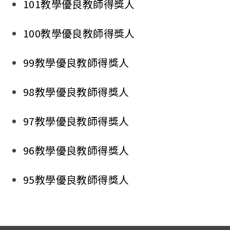
101教學優良教師得獎人
100教學優良教師得獎人
99教學優良教師得獎人
98教學優良教師得獎人
97教學優良教師得獎人
96教學優良教師得獎人
95教學優良教師得獎人