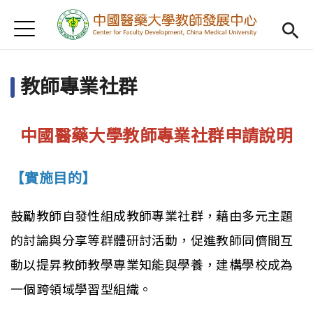
Jump to Main content
Jump to Navigation
首頁
認識我們
Open subm
教師專業社群
教學研習
Open subm
新進教師
Open subm
中國醫藥大學教師專業社群申請說明
傑出教授
Open subm
【實施目的】
教師專業社群
Open sub
鼓勵教師自發性組成教師專業社群，藉由多元主題
重點宣導
Open subm
的討論與分享等群體研討活動，促進教師同儕間互
借用項目
Open subm
動以提昇教師教學專業知能與學養，建構學校成為
AI專區
Open subme
一個跨領域學習型組織。