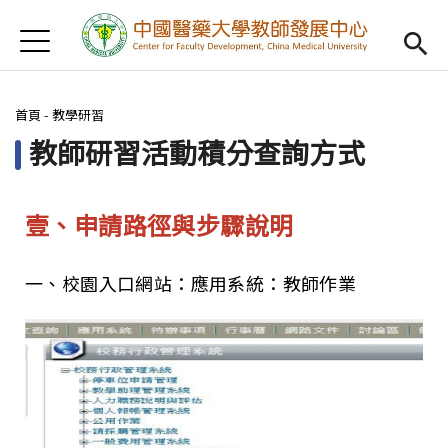
Jump to Main content
Jump to Navigation
首頁
認識我們
Open subm
您在這裡
首頁
-
教學研習
教學研習
Open subm
教師研習活動積分查詢方式
新進教師
Open subm
傑出教授
Open subm
壹、申請路徑與步驟說明
教師專業社群
Open sub
一、校園入口網站：應用系統：教師作業
重點宣導
Open subm
借用項目
Open subm
AI專區
Open subme