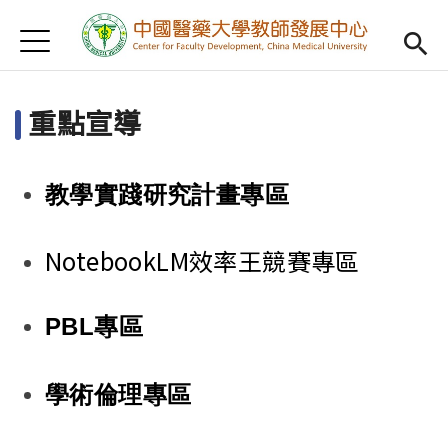
Jump to Main content
Jump to Navigation
首頁
認識我們
Open subm
重點宣導
教學研習
Open subm
新進教師
Open subm
教學實踐研究計畫專區
傑出教授
Open subm
NotebookLM效率王競賽專區
教師專業社群
Open sub
重點宣導
Open subm
PBL
專區
借用項目
Open subm
學術倫理專區
AI專區
Open subme