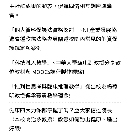
由社群成果的發表，促進同儕相互觀摩與學
習。
「個人資料保護法實務探討」~NII產業發展協
進會鍾欣紘法務專員闡述校園內常見的個資保
護規定與案例
「科技融入教學」~中華大學羅琪副教授分享數
位教材與 MOOCs課程製作經驗!
「批判性思考與臨床推理教學」傑出校友楊義
明教授傳承寶貴教學理念!
健康四大力你都掌握了嗎？亞大李信達院長
（本校物治系教授）教您如何動出健康、睡出
好眠!