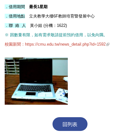
．借用期間
最長
1
星期
．借用地點
立夫教學大樓
6F
教師培育暨發展中心
．聯 絡 人
黃小姐
(
分機：
1622)
※ 因數量有限，如有需求敬請提前預約借用，以免向隅。
(link is external)
校園新聞：
https://cmu.edu.tw/news_detail.php?id=1592
回列表