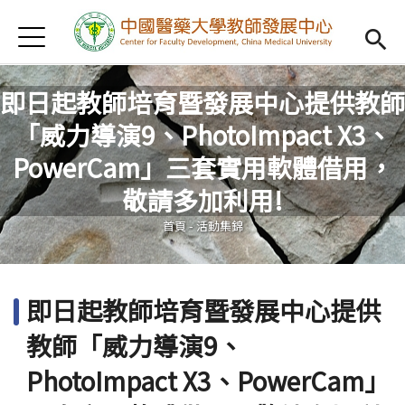
Jump to Main content
Jump to Navigation
首頁
認識我們
Open subm
即日起教師培育暨發展中心提供教師
教學研習
Open subm
「威力導演9、PhotoImpact X3、
新進教師
Open subm
PowerCam」三套實用軟體借用，
您在這裡
敬請多加利用!
傑出教授
Open subm
首頁
-
活動集錦
教師專業社群
Open sub
重點宣導
Open subm
即日起教師培育暨發展中心提供
借用項目
Open subm
教師「威力導演9、
AI專區
Open subme
PhotoImpact X3、PowerCam」