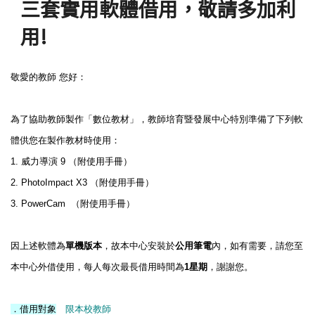
三套實用軟體借用，敬請多加利
用!
敬愛的教師
您好：
為了協助教師製作「數位教材」，教師培育暨發展中心特別準備了下列軟
體供您在製作教材時使用：
1.
威力導演
9
（附使用手冊）
2. PhotoImpact X3
（附使用手冊）
3. PowerCam
（附使用手冊）
因上述軟體為
單機版本
，故本中心安裝於
公用筆電
內，如有需要，請您至
本中心外借使用，每人每次最長借用時間為
1
星期
，謝謝您。
．借用對象
限本校教師