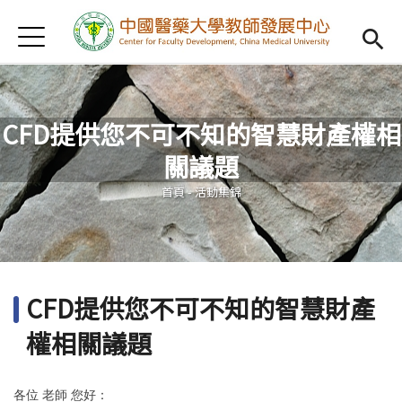
Jump to Main content
Jump to Navigation
首頁
認識我們
Open subm
教學研習
Open subm
CFD提供您不可不知的智慧財產權相
新進教師
Open subm
關議題
您在這裡
傑出教授
Open subm
首頁
-
活動集錦
教師專業社群
Open sub
重點宣導
Open subm
CFD提供您不可不知的智慧財產
借用項目
Open subm
權相關議題
AI專區
Open subme
各位 老師 您好：