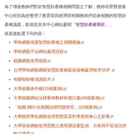
為了增進教師們對於智慧財產權相關問題之了解，教師培育暨發展
中心特別為您整理了教育部與經濟部有關教師們切身相關的智慧財
產權議題，歡迎您至本中心網站參閱
「
智慧財產權專區
」
。
或直接點選下列內容：
學術網路保護智慧財產權之相關措施
(link is external)
學術網路不法網站處理流程
(link is external)
校園網路使用規範
(link is external)
台灣學術網路網路智慧財產權疑似侵權處理程序
SOP
(link is
external)
有關智財權演講影片
(link is external)
大學校園著作權
(10
個案例
)
(link is external)
大學校園網站法律案例教材研發計畫
(40
個案例
)
(link is
external)
「校園
BBS
站相關法律問題研究」
(20
個案例
)
(link is external)
大學校院學生網路使用型態及其對學習與
身心之影響
(link is
external)
大學宿舍網路使用型態之應用層流量監測、分析與不當資訊管
制之研究
(link is external)