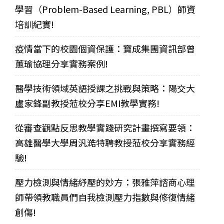
學習（Problem-Based Learning, PBL）師資
培訓紀實!
疫情當下的校園個資保護：寶成集團資訊部曾
蕙瑜協理分享實務案例!
醫學技術領域英語授課之挑戰與策略：陽交大
盧家鋒副教授蒞校分享EMI教學實務!
從審查觀點反思教學實踐研究計畫撰寫要領：
高雄醫學大學周汎澔特聘教授蒞校分享實務經
驗!
壓力檢測與情緒紓壓的妙方：張雅萍諮商心理
師帶領教職員們自我檢測壓力指數與修復情緒
創傷!