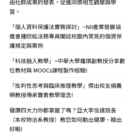
由社群成果的發表，促進同儕相互觀摩與學
習。
「個人資料保護法實務探討」~NII產業發展協
進會鍾欣紘法務專員闡述校園內常見的個資保
護規定與案例
「科技融入教學」~中華大學羅琪副教授分享數
位教材與 MOOCs課程製作經驗!
「批判性思考與臨床推理教學」傑出校友楊義
明教授傳承寶貴教學理念!
健康四大力你都掌握了嗎？亞大李信達院長
（本校物治系教授）教您如何動出健康、睡出
好眠!