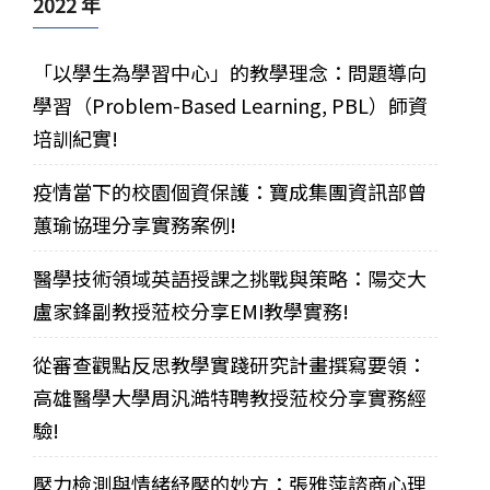
2022 年
「以學生為學習中心」的教學理念：問題導向
學習（Problem-Based Learning, PBL）師資
培訓紀實!
疫情當下的校園個資保護：寶成集團資訊部曾
蕙瑜協理分享實務案例!
醫學技術領域英語授課之挑戰與策略：陽交大
盧家鋒副教授蒞校分享EMI教學實務!
從審查觀點反思教學實踐研究計畫撰寫要領：
高雄醫學大學周汎澔特聘教授蒞校分享實務經
驗!
壓力檢測與情緒紓壓的妙方：張雅萍諮商心理