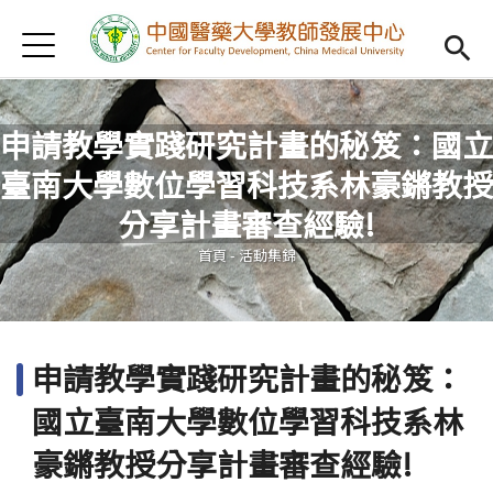
Jump to Main content
Jump to Navigation
首頁
認識我們
Open subm
教學研習
Open subm
申請教學實踐研究計畫的秘笈：國立
臺南大學數位學習科技系林豪鏘教授
新進教師
Open subm
您在這裡
分享計畫審查經驗!
傑出教授
Open subm
首頁
-
活動集錦
教師專業社群
Open sub
重點宣導
Open subm
申請教學實踐研究計畫的秘笈：
借用項目
Open subm
國立臺南大學數位學習科技系林
AI專區
Open subme
豪鏘教授分享計畫審查經驗!