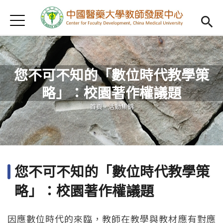
Jump to Main content
Jump to Navigation
首頁
認識我們
Open subm
教學研習
Open subm
您不可不知的「數位時代教學策
新進教師
Open subm
略」：校園著作權議題
您在這裡
傑出教授
Open subm
首頁
-
活動集錦
教師專業社群
Open sub
重點宣導
Open subm
您不可不知的「數位時代教學策
借用項目
Open subm
略」：校園著作權議題
AI專區
Open subme
因應數位時代的來臨，教師在教學與教材應有對應