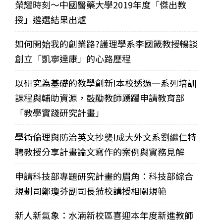
榮耀時刻～中國醫藥大學2019年度「傑出教
授」遴選結果出爐
如何開始我的創業路?護理學系李國箴教授暢談
創立「凱寧達康」的心路歷程
以研究為基礎的教學創新!本校透過一系列培訓
課程與輔助資源，鼓勵教師踴躍申請教育部
「教學實踐研究計畫」
學術倫理與防治英文抄襲!成大外文系劉繼仁特
聘教授分享計畫論文寫作的案例與實務見解
申請科技部專題研究計畫的眉角：科技部綜合
規劃司鄭瓊芬副司長蒞校講授相關規範
新人新氣象：水湳新校區喜迎本年度新進教師