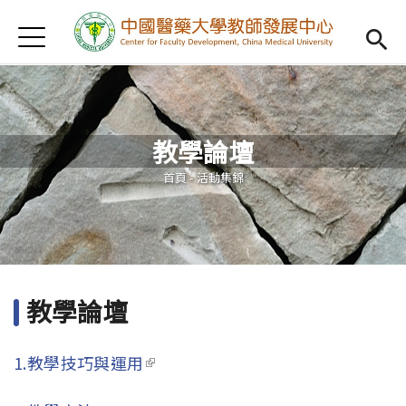
Jump to Main content
Jump to Navigation
首頁
認識我們
Open subm
教學研習
Open subm
教學論壇
新進教師
Open subm
您在這裡
首頁
-
活動集錦
傑出教授
Open subm
教師專業社群
Open sub
重點宣導
Open subm
教學論壇
借用項目
Open subm
1.教學技巧與運用
(link is external)
AI專區
Open subme