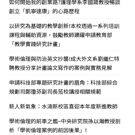
如何開始我的創業路?護理學系李國箴教授暢談
創立「凱寧達康」的心路歷程
以研究為基礎的教學創新!本校透過一系列培訓
課程與輔助資源，鼓勵教師踴躍申請教育部
「教學實踐研究計畫」
學術倫理與防治英文抄襲!成大外文系劉繼仁特
聘教授分享計畫論文寫作的案例與實務見解
申請科技部專題研究計畫的眉角：科技部綜合
規劃司鄭瓊芬副司長蒞校講授相關規範
新人新氣象：水湳新校區喜迎本年度新進教師
學術倫理的前車之鑑~中央研究院孫以瀚教授剖
析「學術倫理案例的前因後果」!