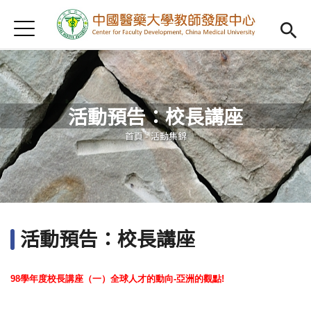
Jump to Main content
Jump to Navigation
首頁
認識我們
Open subm
教學研習
Open subm
活動預告：校長講座
新進教師
Open subm
您在這裡
首頁
-
活動集錦
傑出教授
Open subm
教師專業社群
Open sub
重點宣導
Open subm
活動預告：校長講座
借用項目
Open subm
98學年度校長講座（一）全球人才的動向
-亞洲的觀點!
AI專區
Open subme