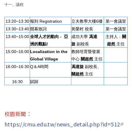
十一、議程
13:20~13:30
報到 Registration
立夫教學大樓6樓
第一會議室
13:30~13:40
開幕致詞
黃榮村 校長
第一會議室
13:40~15:00
全球人才的動向
-
亞
成功大學
馮達
主持人：
關
洲的觀點
!
旋
副校長
超然
主任
15:00~16:00
Localization in the
教師培育暨發展
Global Village
中心
關超然
主任
16:00~16:30
Q＆A時間
馮達旋
副校長、
關超然
主任
16:30
賦歸
校園新聞：
https://cmu.edu.tw/news_detail.php?id=512
(link