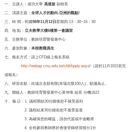
一、主講人：成功大學
馮達旋
副校長
二、演講主題：
全球人才的動向
-亞洲的觀點!
三、時 間：民國
98
年
11月12日
星期四 13：30~16：30
四、地 點：
立夫教學大樓6樓第一會議室
五、主辦單位：教師培育暨發展中心
六、參加對象：
本校教職員生
七、報名方式：請上CFD線上報名系統
(link is external)
http://webap.cmu.edu.tw/cfd/Apply.asp
（請於11月10日前完
成報名）
八、研習名額：此場次名額有限(本場次限100人)，額滿為止。
九、聯絡人：教師培育暨發展中心黃坤堆 組長 分機1622
十、備 註：1. 議程開始30分鐘後恕不接受簽到
2.
議程結束30分鐘前恕不接受簽退
3.
為確保您的權益，請勿代簽或中途離席
4.
全程參與教師將於會後登錄研習積分1分