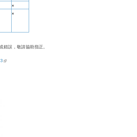
×
×
漏或錯誤，敬請協助指正。
(link is external)
73