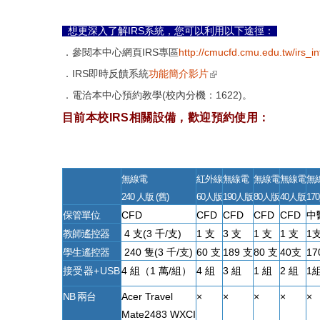
想更深入了解
IRS系統，您可以利用以下途徑：
．參閱本中心網頁
IRS專區
http://cmucfd.cmu.edu.tw/irs_in
(link is external)
．IRS即時反饋系統
功能簡介
影片
．電洽本中心預約教學(校內分機：1622)。
目前本校IRS相關設備，歡迎預約使用：
無線電
紅外線
無線電
無線電
無線電
無
240 人版 (舊)
60人版
190人版
80人版
40人版
17
保管單位
CFD
CFD
CFD
CFD
CFD
中
教師遙控器
4 支(3 千/支)
1 支
3 支
1 支
1 支
1
學生遙控器
240 隻(3 千/支)
60 支
189 支
80 支
40支
17
接受器+USB
4 組（1 萬/組）
4 組
3 組
1 組
2 組
1
NB 兩台
Acer Travel
×
×
×
×
×
Mate2483 WXCI