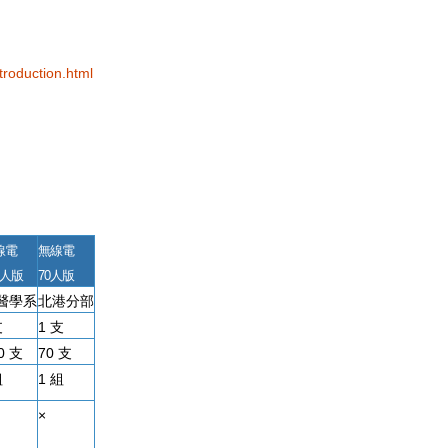
troduction.html
線電
無線電
0人版
70人版
醫學系
北港分部
支
1 支
0 支
70 支
組
1 組
×