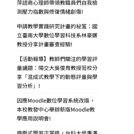
萍諮商心理師帶領教職員們自我檢
測壓力指數與修復情緒創傷!
申請教學實踐研究計畫的秘笈：國
立臺南大學數位學習科技系林豪鏘
教授分享計畫審查經驗!
【活動報導】教師們關注的學習評
量議題：陽交大吳俊育教授蒞校分
享「混成式教學下的動態評量與學
習分析」!
因應Moodle數位學習系統改版，
本校教發中心舉辦新版Moodle教
學應用說明會!
遊戲式學習正當道，台科大侯惠澤