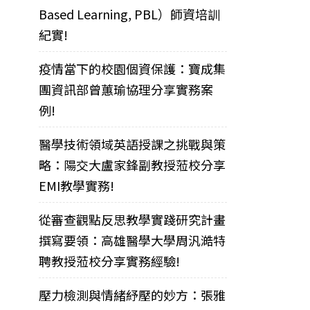
Based Learning, PBL）師資培訓
紀實!
疫情當下的校園個資保護：寶成集
團資訊部曾蕙瑜協理分享實務案
例!
醫學技術領域英語授課之挑戰與策
略：陽交大盧家鋒副教授蒞校分享
EMI教學實務!
從審查觀點反思教學實踐研究計畫
撰寫要領：高雄醫學大學周汎澔特
聘教授蒞校分享實務經驗!
壓力檢測與情緒紓壓的妙方：張雅