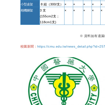
小型桌架
8 組（300/支）
×
×
×
×
×
相機腳架
3 支
×
×
×
×
×
(155cm2支；
118cm1支)
※ 資料如有遺
校園新聞：
https://cmu.edu.tw/news_detail.php?id=25