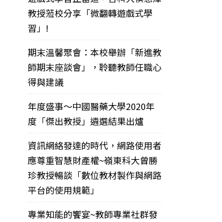
教授蒞校分享「微翻轉遊戲式學
習」!
期末溫馨聚會：本校舉辦「新進教
師期末座談會」，聆聽教師任職心
得與建議
年度盛事～中國醫藥大學2020年
度「傑出教授」遴選結果出爐
資訊網絡發達的時代，網路使用者
應尊重智慧財產權~嶺東科大曾勝
珍教授暢談「數位教材製作與網路
平台的使用規範」
專業知能的饗宴~教師專業社群發