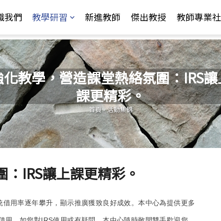
Jump to Main content
Jump to Navigation
識我們
教學研習
新進教師
傑出教授
教師專業社
強化教學，營造課堂熱絡氛圍：IRS讓
課更精彩。
您在這裡
首頁
-
活動集錦
：IRS讓上課更精彩。
饋系統借用率逐年攀升，顯示推廣獲致良好成效。本中心為提供更多
師借用。如您對IRS使用或有疑問，本中心隨時敞開雙手歡迎您，