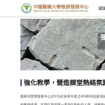
認
強化教學，營造課堂熱絡氛圍
教師培育暨發展中心(CFD)於各學年度之IRS即時反
的教師借用，近期已新添購一套IRS系統40人版，供教