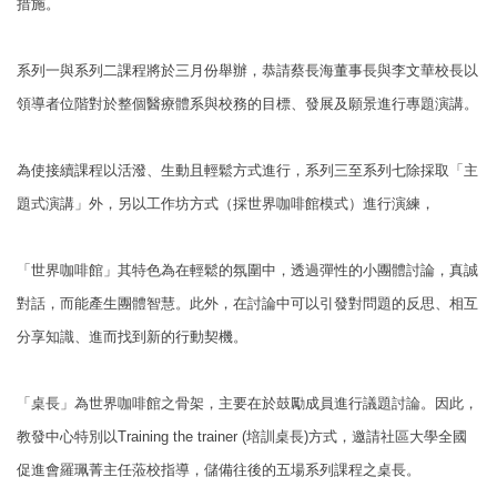
措施。
系列一與系列二課程將於三月份舉辦，恭請蔡長海董事長與李文華校長以
領導者位階對於整個醫療體系與校務的目標、發展及願景進行專題演講。
為使接續課程以活潑、生動且輕鬆方式進行，系列三至系列七除採取「主
題式演講」外，另以工作坊方式（採世界咖啡館模式）進行演練，
「世界咖啡館」其特色為在輕鬆的氛圍中，透過彈性的小團體討論，真誠
對話，而能產生團體智慧。此外，在討論中可以引發對問題的反思、相互
分享知識、進而找到新的行動契機。
「桌長」為世界咖啡館之骨架，主要在於鼓勵成員進行議題討論。因此，
教發中心特別以
Training the trainer (
培訓桌長
)
方式，邀請社區大學全國
促進會
羅珮菁主任蒞校指導，儲備往後的五場系列課程之桌長。