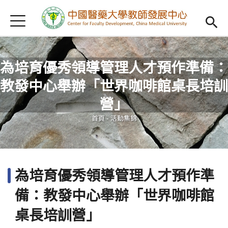
Jump to Main content
Jump to Navigation
首頁
認識我們
Open subm
教學研習
Open subm
為培育優秀領導管理人才預作準備：
教發中心舉辦「世界咖啡館桌長培訓
新進教師
Open subm
您在這裡
營」
傑出教授
Open subm
首頁
-
活動集錦
教師專業社群
Open sub
重點宣導
Open subm
為培育優秀領導管理人才預作準
借用項目
Open subm
備：教發中心舉辦「世界咖啡館
AI專區
Open subme
桌長培訓營」