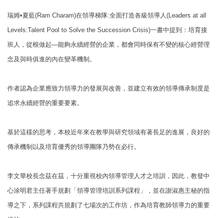
瑞姆
•
夏藍
(Ram Charam)
在領導梯隊
:
全面打造各級領導人
(Leaders at all
Levels:
Talent Pool to Solve the Succession Crisis)
一書中提到：培育接
班人，從根做起
―
能夠永續經營的企業，都會同時保有不變的核心經營理
念及與時俱進的內在變
革機制。
作者認為企業應致力領導力的發展與改善，並建立有效的領導傳承制度是
追求永續經營的重要要素。
基於這樣的思考，本校近年來在教學與研究領域有著長足的進展，良好的
傳承機制以及培育優秀的領導團隊乃勢在必行。
李文華校長念茲在茲，十分重視校內領導管理人才之培訓，因此，教發中
心涂明君主任著手規劃「領導管理培訓系列課程」，並在謝淑惠主秘的指
導之下，系列課程共規劃了七場次的工作坊，作為培育教師領導力的重要