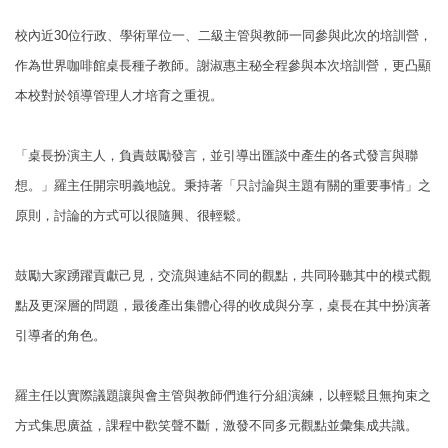
校內近
30
位行政、學術單位一、二級主管與教師一同參與此次的培訓營，
作為世界咖啡館桌長種子教師。謝淑惠主秘全程參與本次培訓營，更凸顯
本校對於領導管理人才培育之重視。
「桌長扮演主人，負責鼓勵發言，並引導出匯談中產生的各式發言與聯
想。」羅主任開宗明義地說。秉持著「只討論與主題有關的重要事情」之
原則，討論的方式可以很隨興、很輕鬆。
鼓勵大家踴躍貢獻己見，交流與連結不同的觀點，共同聆聽其中的模式觀
點及更深層的問題，最後產出集體心得的收成與分享，桌長在其中扮演著
引導者的角色。
羅主任以實際議題讓與會主管與教師們進行分組演練，以輕鬆且無拘束之
方式集思廣益，課程中歡笑聲不斷，激發不同多元觀點並彙集成共識。