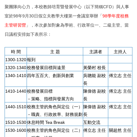
聚團隊向心力
，本校教師培育暨發展中心（以下簡稱
CFD）與人事
室於98年9月30日假立夫教學大樓第一會議室舉辦「
98學年度校務
主管研習營
」，本次參加對象為學術、行政單位一、二級主管。當
日議程安排如下表所示：
時 間
主 題
主講者
主持人
1300-1320
報到
1320-1340
校務發展目標與遠景
黃榮村 校長
1340-1410
四年五百大、創新與創業
吳聰能 副校
傅立志 主任
長
1410-1440
校務發展目標
陳偉德 副校
傅立志 主任
－策略、指標與發展方向
長
1440-1510
校務主管的角色與定位（一）
陳偉德 副校
傅立志 主任
－職責、行政效率、財務規劃
長
1510-1530
休息時間 Tea Break
互動交流
1530-1600
校務主管的角色與定位（二）
傅立志 主任
關超然 主任