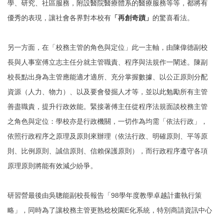
學、研究、社區服務，附設醫院醫療體系的醫療服務等等，都將有
優秀的表現，讓社會各界對本校有
「再創奇蹟」
的驚喜看法。
另一方面，在「校務主管的角色與定位」此一主軸，由陳偉德副校
長與人事室傅立志主任分就主管職責、程序與法規作一闡述。陳副
校長點出身為主管應能適才適所、充分掌握數據、以公正原則分配
資源（人力、物力）、以及要會發掘人才等，並以此勉勵所有主管
善盡職責，提升行政效能。緊接著傅主任從程序法規面談校務主管
之角色與定位：學校亦是行政機關，一切作為均需「依法行政」，
依照行政程序之原理及原則來辦理（依法行政、明確原則、平等原
則、比例原則、誠信原則、信賴保護原則），而行政程序遵守各項
原理原則將能有效減少紛爭。
研習營最後由吳聰能副校長報告「98學年度教學卓越計畫執行策
略」，同時為了讓校務主管更熟稔校園E化系統，特別商請資訊中心