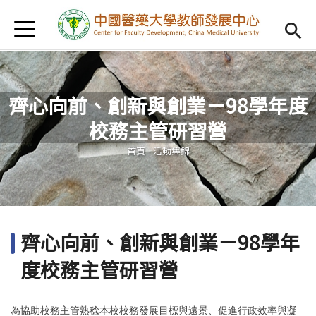
Jump to Main content
Jump to Navigation
首頁
認識我們
Open subm
教學研習
Open subm
齊心向前、創新與創業－98學年度
新進教師
Open subm
校務主管研習營
您在這裡
傑出教授
Open subm
首頁
-
活動集錦
教師專業社群
Open sub
重點宣導
Open subm
齊心向前、創新與創業－98學年
借用項目
Open subm
度校務主管研習營
AI專區
Open subme
為協助校務主管熟稔本校校務發展目標與遠景、促進行政效率與凝