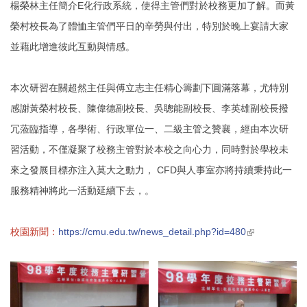
楊榮林主任簡介E化行政系統，使得主管們對於校務更加了解。而黃
榮村校長為了體恤主管們平日的辛勞與付出，特別於晚上宴請大家
並藉此增進彼此互動與情感。
本次研習在關超然主任與傅立志主任精心籌劃下圓滿落幕，尤特別
感謝黃榮村校長、陳偉德副校長、吳聰能副校長、李英雄副校長撥
冗蒞臨指導，各學術、行政單位一、二級主管之贊襄，經由本次研
習活動，不僅凝聚了校務主管對於本校之向心力，同時對於學校未
來之發展目標亦注入莫大之動力， CFD與人事室亦將持續秉持此一
服務精神將此一活動延續下去，。
(link is
校園新聞：
https://cmu.edu.tw/news_detail.php?id=480
external)