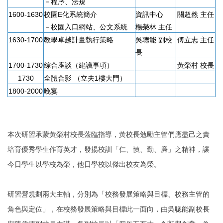
－程序、法規
1600-1630
校園E化系統簡介
資訊中心
關超然 主任
－校園入口網站、公文系統
楊榮林 主任
1630-1700
教學卓越計畫執行策略
吳聰能 副校
傅立志 主任
長
1700-1730
綜合座談（建議事項）
黃榮村 校長
1730
全體合影 （立夫1樓大門）
1800-2000
晚宴
本次研習承蒙黃榮村校長蒞臨指導，黃校長勉勵主管們應盡己之責
培育優秀學生作育英才，發揚校訓「仁、慎、勤、廉」之精神，讓
今日學生以學校為榮，他日學校以傑出校友為榮。
研習營規劃兩大主軸，分別為「校務發展策略與目標、校務主管的
角色與定位」，在校務發展策略與目標此一面向，由吳聰能副校長