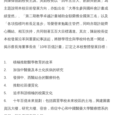
與陳偉德副校長主講。吳副校長以「四年五百大、創新與創業」為
主題說明本校目前發展方向，亦點出在「大專生參與國科會計畫成
績斐然」、「第二期教學卓越計畫補助金額榮獲全國第三名」以及
「各項指標均有長足進步」等榮譽來勉勵主管們，同時亦期許能齊
心團結、相互扶持，共同朝著五百大目標邁進。其次，陳副校長從
本校發展沿革與重要紀事談起，將辦學理念與學校特色逐一闡述，
揭示蔡長海董事長依「10年百億計畫」訂定之本校整體發展目標：
1.
積極推動醫學教育的改革
2.
加強中醫藥及本土化疾病的研究
3.
發揮中、西醫結合的醫療特色
4.
推動社區優質化
5.
追求和諧積極的校園文化
6.
十年百億未來規劃：包括購置學校未來校區的土地，興建圖書
資訊大樓，研究大樓、宿舍，癌症中心和中國醫藥大學醫療體系的