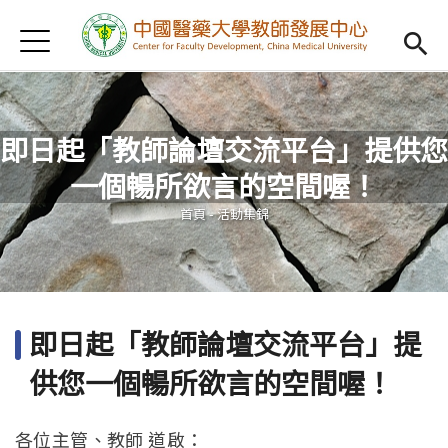
Jump to Main content
Jump to Navigation
首頁
認識我們
Open subm
教學研習
Open subm
即日起「教師論壇交流平台」提供您
新進教師
Open subm
一個暢所欲言的空間喔！
您在這裡
傑出教授
Open subm
首頁
-
活動集錦
教師專業社群
Open sub
重點宣導
Open subm
即日起「教師論壇交流平台」提
借用項目
Open subm
供您一個暢所欲言的空間喔！
AI專區
Open subme
各位主管、教師 道啟：