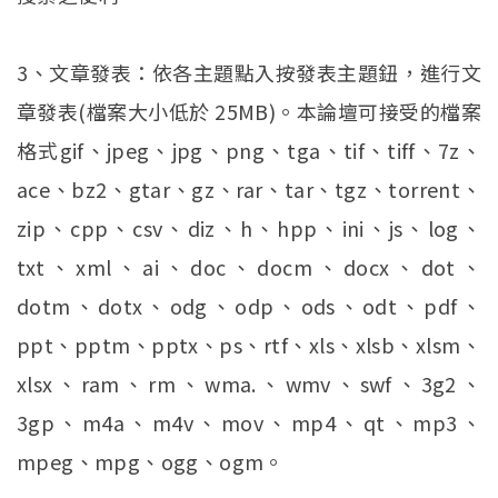
3、文章發表：依各主題點入按發表主題鈕，進行文
章發表(檔案大小低於 25MB)。本論壇可接受的檔案
格式gif、jpeg、jpg、png、tga、tif、tiff、7z、
ace、bz2、gtar、gz、rar、tar、tgz、torrent、
zip、cpp、csv、diz、h、hpp、ini、js、log、
txt、xml、ai、doc、docm、docx、dot、
dotm、dotx、odg、odp、ods、odt、pdf、
ppt、pptm、pptx、ps、rtf、xls、xlsb、xlsm、
xlsx、ram、rm、wma.、wmv、swf、3g2、
3gp、m4a、m4v、mov、mp4、qt、mp3、
mpeg、mpg、ogg、ogm。