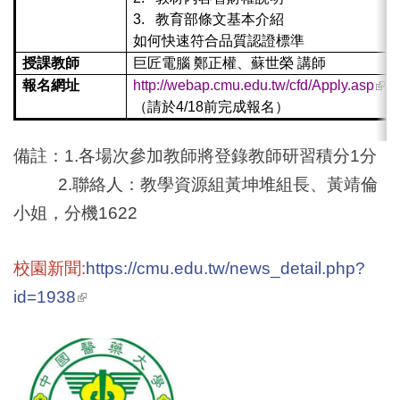
3.
教育部條文基本介紹
如何快速符合品質認證標準
授課教師
巨匠電腦 鄭正權、蘇世榮 講師
(link
報名網址
http://webap.cmu.edu.tw/cfd/Apply.asp
exte
（請於4/18前完成報名）
備註：
1.
各場次參加教師將登錄教師研習積分
1
分
2.
聯絡人：教學資源組
黃坤堆
組長、黃靖倫
小姐，分機
1622
校園新聞:
https://cmu.edu.tw/news_detail.php?
(link is external)
id=1938