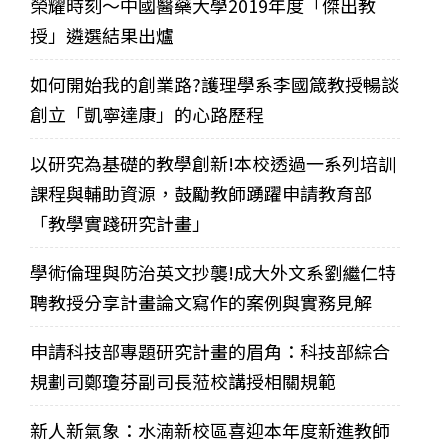
榮耀時刻～中國醫藥大學2019年度「傑出教
授」遴選結果出爐
如何開始我的創業路?護理學系李國箴教授暢談
創立「凱寧達康」的心路歷程
以研究為基礎的教學創新!本校透過一系列培訓
課程與輔助資源，鼓勵教師踴躍申請教育部
「教學實踐研究計畫」
學術倫理與防治英文抄襲!成大外文系劉繼仁特
聘教授分享計畫論文寫作的案例與實務見解
申請科技部專題研究計畫的眉角：科技部綜合
規劃司鄭瓊芬副司長蒞校講授相關規範
新人新氣象：水湳新校區喜迎本年度新進教師