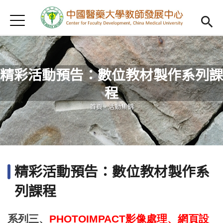
Jump to Main content
Jump to Navigation
首頁
認識我們
Open subm
教學研習
Open subm
精彩活動預告：數位教材製作系列課
新進教師
Open subm
程
您在這裡
傑出教授
Open subm
首頁
-
活動集錦
教師專業社群
Open sub
重點宣導
Open subm
精彩活動預告：數位教材製作系
借用項目
Open subm
列課程
AI專區
Open subme
系列三、
PHOTOIMPACT
影像處理、網頁設