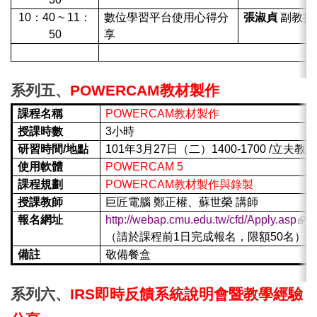
10：40 ~ 11：
數位學習平台使用心得分
張淑貞
副教授
50
享
12
：
00
賦
歸
（敬備餐盒）
系列五、
POWERCAM
教材製作
課程名稱
POWERCAM
教材製作
授課時數
3小時
研習時間
/
地點
101年3月27日（二）1400-1700 /立
使用軟體
POWERCAM 5
課程規劃
POWERCAM
教材製作與錄製
授課教師
巨匠電腦 鄭正權、蘇世榮 講師
(link
報名網址
http://webap.cmu.edu.tw/cfd/Apply.asp
exte
（請於課程前1日完成報名，限額50名）
備註
敬備餐盒
系列六、
IRS
即時反饋系統說明會暨教學經驗