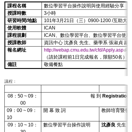
課程名稱
數位學習平台操作說明與使用經驗分享
授課時數
3小時
研習時間
/
地點
101年3月21日（三）0900-1200 /互
使用軟體
ICAN
課程規劃
ICAN、數位學習平台、數位學習平台使
授課教師
資訊中心 沈彥良 先生、藥學系 張淑貞 副
(link
報名網址
http://webap.cmu.edu.tw/cfd/Apply.asp
exte
（請於課程前1日完成報名，限額50名）
備註
敬備餐點
議程：
時間
研習內容
主
08：50 ~ 09：
報 到
Registration
00
09：00 ~ 09：
開 幕 致 詞
教師培育暨發
10
09：10 ~ 10：
數位學習平台操作說明
沈彥良
先生
30