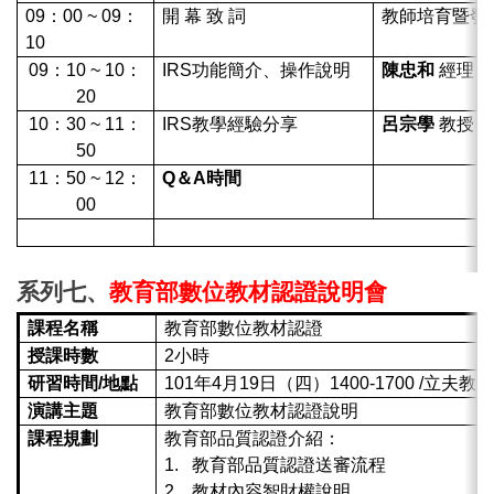
09：00 ~ 09：
開 幕 致 詞
教師培育暨發
10
09：10 ~ 10：
IRS功能簡介、操作說明
陳忠和
經理
20
10：30 ~ 11：
IRS教學經驗分享
呂宗學
教授
50
11：50 ~ 12：
Q
＆
A
時間
00
12
：
00
賦
歸
系列七、
教育部數位教材認證說明會
課程名稱
教育部數位教材認證
授課時數
2小時
研習時間
/
地點
101年4月19日（四）1400-1700 /立
演講主題
教育部數位教材認證說明
課程規劃
教育部品質認證介紹：
1.
教育部品質認證送審流程
2.
教材內容智財權說明