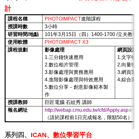
計
課程名稱
PHOTOIMPACT
進階課程
授課時數
3小時
研習時間
/
地點
101年3月15日（四）1400-1700 /立夫
使用軟體
PHOTOIMPACT X3
課程規劃
影像處理
網頁設計
1.三分鐘快速應用
1.文字
2.數位相片管理
2.向量
3.影像處理與實務應用
3.網頁製
4.進階影像處理與特效應用
4.綜合案
5.數位分享－創意影像範本製
作
授課教師
巨匠電腦 石紋秀 講師
(link
報名網址
http://webap.cmu.edu.tw/cfd/Apply.asp
exte
（請於課程前1日完成報名，限額50名）
系列四、
ICAN
、數位學習平台