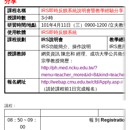
分享
課程名稱
IRS
即時反饋系統說明會暨教學經驗分享
授課時數
3小時
研習時間
/
地點
101年4月11日（三）0900-1200 /立夫
使用軟體
IRS
即時反饋系統
課程規劃
IRS
說明會
教學經驗
IRS功能簡介、操作說明
IRS應
授課教師
網奕資訊 陳忠和 經理、成功大學公共衛生研
宗學教授簡歷：
http://ph.med.ncku.edu.tw/?
menu=teacher_more&id=8&kind=teacher1
(link 
報名網址
http://webap.cmu.edu.tw/cfd/Apply.asp
exter
（請於課程前1日完成報名）
議程：
時間
研習內容
主
08：50 ~ 09：
報 到
Registration
00