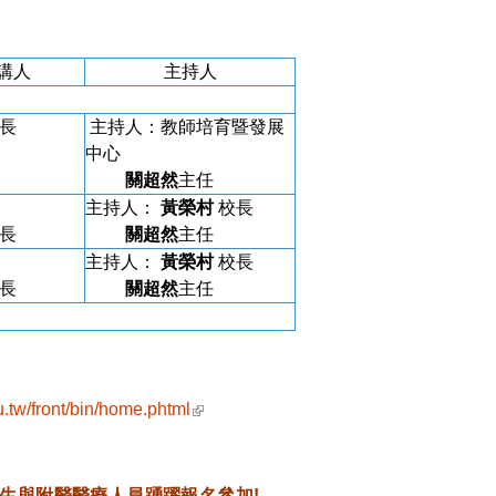
講人
主持人
長
主持人：教師培育暨發展
中心
關超然
主任
主持人：
黃榮村
校長
長
關超然
主任
主持人：
黃榮村
校長
長
關超然
主任
(link is external)
u.tw/front/bin/home.phtml
員生與附醫醫療人員踴躍報名參加!