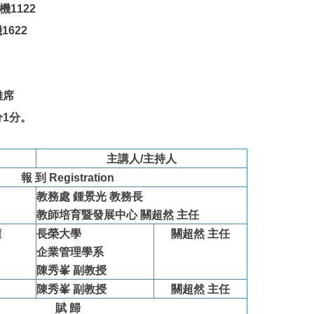
1122
622
離席
1分。
主講人
/
主持人
報 到
Registration
教務處
鍾景光
教務長
教師培育暨發展中心
關超然
主任
權
長榮大學
關超然
主任
企業管理學系
陳秀峯
副教授
陳秀峯
副教授
關超然
主任
賦 歸