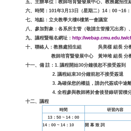
五、主辦單位：教師培育暨發展中心、教務處招生
六、時間：101年3月13日（星期二）14：00 ~16：
七、地點：立夫教學大樓6樓第一會議室
八、參加對象：各系所主管（敬請主管撥冗出席）
九、議程暨報名網址：
http://webap.cmu.edu.tw/c
十、聯絡人：教務處招生組 吳美樣 組長 分機1
教師培育暨發展中心 黃坤堆 組長 分機1
十一、備 註：1. 議程開始30分鐘後恕不接受簽到
2.
議程結束30分鐘前恕不接受簽退
3.
為確保您的權益，請勿代簽或中途
4.
全程參與教師將於會後登錄研習積分
十二、議程
時間
研習內容
13：50 ~ 14：00
14：00 ~ 14：10
開 幕 致 詞