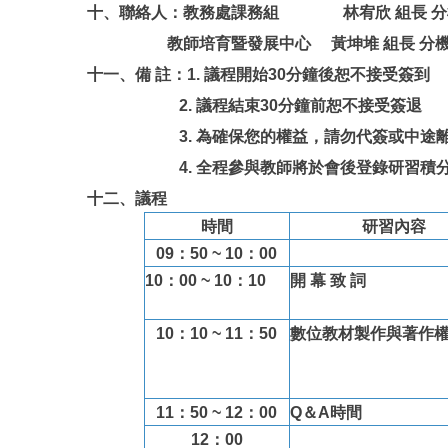
十、聯絡人：教務處課務組 林宥欣 組長 分機
教師培育暨發展中心 黃坤堆 組長 分機1
十一、備 註：1. 議程開始30分鐘後恕不接受簽到
2.
議程結束30分鐘前恕不接受簽退
3.
為確保您的權益，請勿代簽或中途
4.
全程參與教師將於會後登錄研習積分
十二、議程
時間
研習內容
09：50 ~ 10：00
10：00 ~ 10：10
開 幕 致 詞
10：10 ~ 11：50
數位教材製作與著作
11：50 ~ 12：00
Q
＆
A
時間
12：00