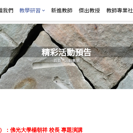
Jump to Main content
Jump to Navigation
識我們
教學研習
新進教師
傑出教授
教師專業社
精彩活動預告
您在這裡
首頁
-
活動集錦
）：佛光大學楊朝祥 校長
專題演講