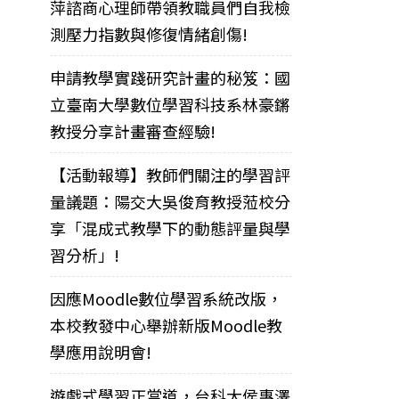
萍諮商心理師帶領教職員們自我檢
測壓力指數與修復情緒創傷!
申請教學實踐研究計畫的秘笈：國
立臺南大學數位學習科技系林豪鏘
教授分享計畫審查經驗!
【活動報導】教師們關注的學習評
量議題：陽交大吳俊育教授蒞校分
享「混成式教學下的動態評量與學
習分析」!
因應Moodle數位學習系統改版，
本校教發中心舉辦新版Moodle教
學應用說明會!
遊戲式學習正當道，台科大侯惠澤