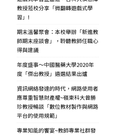
教授蒞校分享「微翻轉遊戲式學
習」!
期末溫馨聚會：本校舉辦「新進教
師期末座談會」，聆聽教師任職心
得與建議
年度盛事～中國醫藥大學2020年
度「傑出教授」遴選結果出爐
資訊網絡發達的時代，網路使用者
應尊重智慧財產權~嶺東科大曾勝
珍教授暢談「數位教材製作與網路
平台的使用規範」
專業知能的饗宴~教師專業社群發