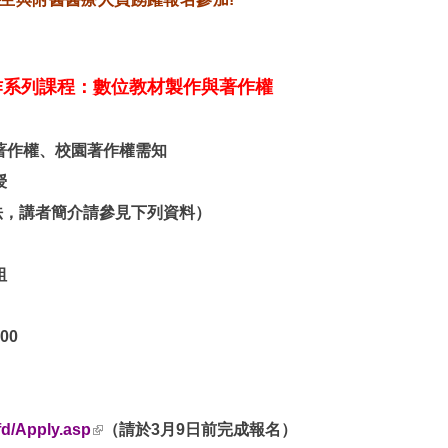
作系列課程：數位教材製作與著作權
著作權、校園著作權
需知
授
講者簡介請參見
下列資料）
組
00
(link is external)
fd/Apply.asp
（請於3月9日前完成報名）