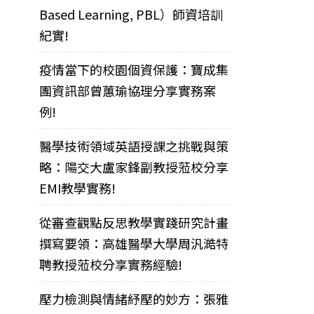
Based Learning, PBL）師資培訓
紀實!
疫情當下的校園個資保護：寶成集
團資訊部曾蕙瑜協理分享實務案
例!
醫學技術領域英語授課之挑戰與策
略：陽交大盧家鋒副教授蒞校分享
EMI教學實務!
從審查觀點反思教學實踐研究計畫
撰寫要領：高雄醫學大學周汎澔特
聘教授蒞校分享實務經驗!
壓力檢測與情緒紓壓的妙方：張雅