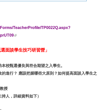
Forms/TeacherProfile/TP0022Q.aspx?
(link is external)
prUT09
甄選面談學生技巧研習營」
助本校甄選優良與符
合期望之
入學生。
的進行？ 應該把握
哪些大
原則？如何提高面談入學生之
 教授
人，詳細資料如下）