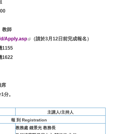
組
00
、教師
(link is external)
fd/Apply.asp
（請於3月12日前完成報名）
155
622
離席
1分。
主講人/主持人
報 到 Registration
教務處 鍾景光 教務長