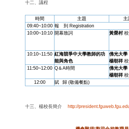
十二、議程
時間
主題
主
09:40~10:00
報 到 Registration
10:00~10:10
開幕致詞
黃榮村
校
10:10~11:50
紅海競爭中大學教師的功
佛光大學
能與角色
楊朝祥
校
11:50~12:00
Q＆A時間
佛光大學
楊朝祥
校
12:00
賦 歸 (敬備餐點)
十三、楊校長簡介
http://president.fguweb.fgu.ed
機會難得!歡迎全校教職