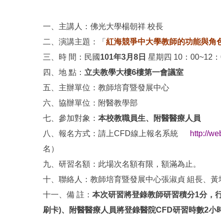
一、主講人：佛光大學楊朝祥 校長
二、演講主題：「
紅海競爭中大學教師的功能與角
三、時 間：民國
101
年
3月8日
星期四 10：00~12：
四、地 點：
立夫教學大樓6樓第一會議室
五、主辦單位：教師培育暨發展中心
六、協辦單位：附醫教學部
七、參加對象：
本校教職員生、附醫醫療人員
八、報名方式：請上CFD線上報名系統
http://w
名）
九、研習名額：此場次名額有限，額滿為止。
十、聯絡人：教師培育暨發展中心張淑貞 組長、黃坤堆
十一、備 註：
本次研習將登錄教師研習積分
1分，
刷卡)、附醫醫療人員
將登錄醫
院
CFD研習時數2小