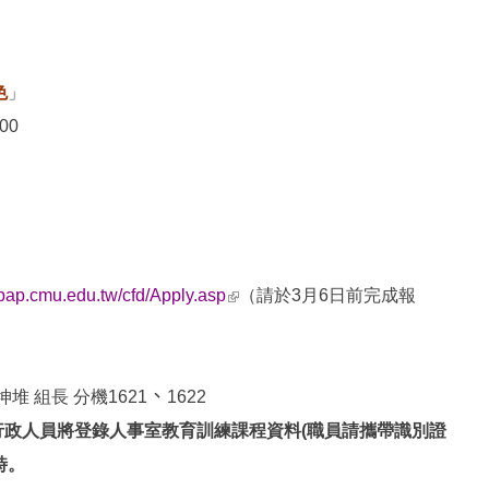
色
」
00
(link is external)
ebap.cmu.edu.tw/cfd/Apply.asp
（請於3月6日前完成報
、
 組長 分機1621
1622
行政人員將登錄人事室
教育
訓練課程資料
(職員請攜帶識別證
時。