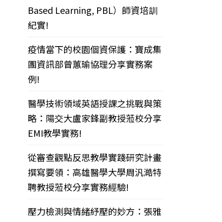
Based Learning, PBL）師資培訓
紀實!
疫情當下的校園個資保護：寶成集
團資訊部曾蕙瑜協理分享實務案
例!
醫學技術領域英語授課之挑戰與策
略：陽交大盧家鋒副教授蒞校分享
EMI教學實務!
從審查觀點反思教學實踐研究計畫
撰寫要領：高雄醫學大學周汎澔特
聘教授蒞校分享實務經驗!
壓力檢測與情緒紓壓的妙方：張雅