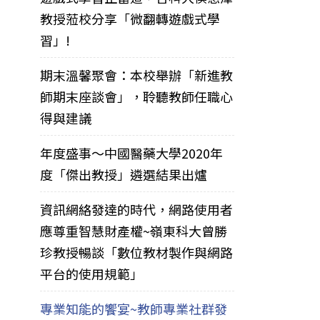
教授蒞校分享「微翻轉遊戲式學
習」!
期末溫馨聚會：本校舉辦「新進教
師期末座談會」，聆聽教師任職心
得與建議
年度盛事～中國醫藥大學2020年
度「傑出教授」遴選結果出爐
資訊網絡發達的時代，網路使用者
應尊重智慧財產權~嶺東科大曾勝
珍教授暢談「數位教材製作與網路
平台的使用規範」
專業知能的饗宴~教師專業社群發