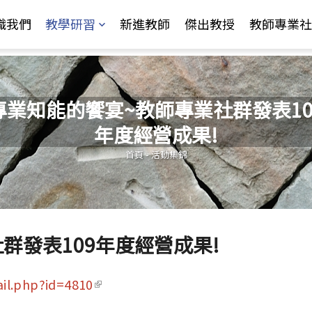
Jump to Main content
Jump to Navigation
識我們
教學研習
新進教師
傑出教授
教師專業社
專業知能的饗宴~教師專業社群發表10
年度經營成果!
您在這裡
首頁
-
活動集錦
群發表109年度經營成果!
il.php?id=4810
(link is external)