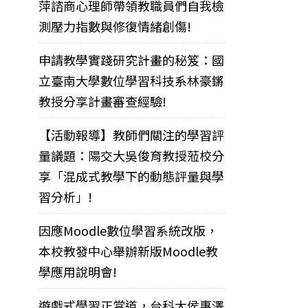
萍諮商心理師帶領教職員們自我檢
測壓力指數與修復情緒創傷!
申請教學實踐研究計畫的秘笈：國
立臺南大學數位學習科技系林豪鏘
教授分享計畫審查經驗!
【活動報導】教師們關注的學習評
量議題：陽交大吳俊育教授蒞校分
享「混成式教學下的動態評量與學
習分析」!
因應Moodle數位學習系統改版，
本校教發中心舉辦新版Moodle教
學應用說明會!
遊戲式學習正當道，台科大侯惠澤