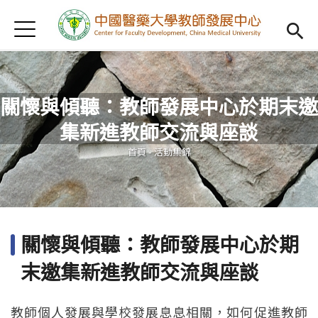
Jump to Main content
Jump to Navigation
首頁
認識我們
Open subm
教學研習
Open subm
關懷與傾聽：教師發展中心於期末邀
新進教師
Open subm
集新進教師交流與座談
您在這裡
傑出教授
Open subm
首頁
-
活動集錦
教師專業社群
Open sub
重點宣導
Open subm
關懷與傾聽：教師發展中心於期
借用項目
Open subm
末邀集新進教師交流與座談
AI專區
Open subme
教師個人發展與學校發展息息相關，如何促進教師