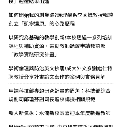
授」遴選結果出爐
如何開始我的創業路?護理學系李國箴教授暢談
創立「凱寧達康」的心路歷程
以研究為基礎的教學創新!本校透過一系列培訓
課程與輔助資源，鼓勵教師踴躍申請教育部
「教學實踐研究計畫」
學術倫理與防治英文抄襲!成大外文系劉繼仁特
聘教授分享計畫論文寫作的案例與實務見解
申請科技部專題研究計畫的眉角：科技部綜合
規劃司鄭瓊芬副司長蒞校講授相關規範
新人新氣象：水湳新校區喜迎本年度新進教師
學術倫理的前車之鑑~中央研究院孫以瀚教授剖