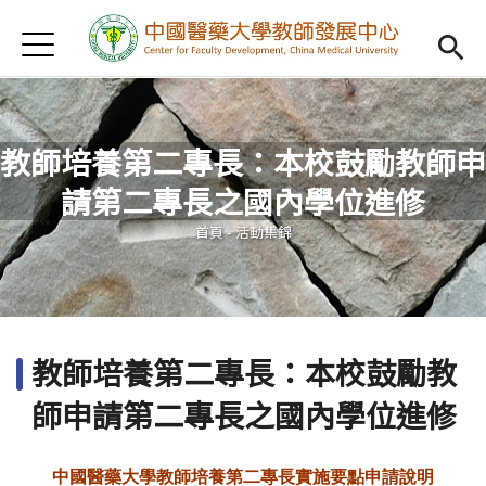
Jump to Main content
Jump to Navigation
首頁
認識我們
Open subm
教學研習
Open subm
教師培養第二專長：本校鼓勵教師申
新進教師
Open subm
請第二專長之國內學位進修
您在這裡
傑出教授
Open subm
首頁
-
活動集錦
教師專業社群
Open sub
重點宣導
Open subm
教師培養第二專長：本校鼓勵教
借用項目
Open subm
師申請第二專長之國內學位進修
AI專區
Open subme
中國醫藥大學教師培養第二專長實施要點申請說明