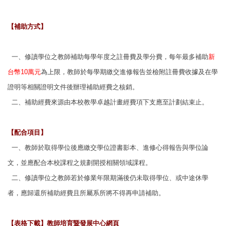
【
補助方式
】
一、修讀學位之教師補助每學年度之註冊費及學分費，每年最多補助
新
台幣10萬元
為
上限，教師於每學期繳交進修報告並檢附註冊費收據及在學
證明等相關證明文件
後辦理補助經費之核銷。
二、補助經費來源由本校教學卓越計畫經費項下支應至計劃結束止。
【配合項目】
一、教師於取得學位後應繳交學位證書影本、進修心得報告與學位論
文，並應配合本
校課程之規劃開授相關領域課程。
二、修讀學位之教師若於修業年限期滿後仍未取得學位、或中途休學
者，應歸還所補
助經費且所屬系所將不得再申請補助。
【表格下載】教師培育暨發展中心網頁