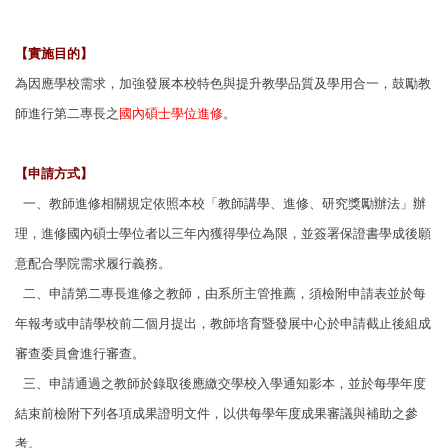
【實施目的】
為因應學校需求，加強發展本校特色與提升教學品質及學用合一，鼓勵教
師進行第二專長之
國內碩士學位進修
。
【申請方式】
一、教師進修相關規定依照本校「教師講學、進修、研究獎勵辦法」辦
理，進修國內
碩士學位者以三年內獲得學位為限，並簽署保證書學成後願
意配合學院需求履行
義務。
二、申請第二專長進修之教師，由系所主管推薦，須檢附申請表並於每
年報考或申請
學校前二個月提出，教師培育暨發展中心於申請截止後組成
審查委員會進行審
查。
三、申請通過之教師於錄取後應繳交學校入學通知影本，並於每學年度
結束前檢附下
列各項成果證明文件，以供每學年度成果審議與補助之參
考。