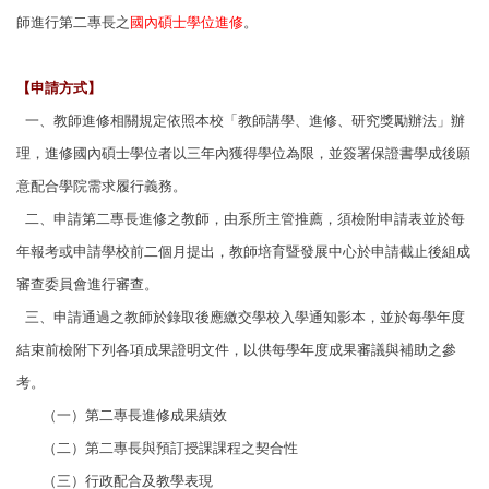
師進行第二專長之
國內碩士學位進修
。
【申請方式】
一、教師進修相關規定依照本校「教師講學、進修、研究獎勵辦法」辦
理，進修國內
碩士學位者以三年內獲得學位為限，並簽署保證書學成後願
意配合學院需求履行
義務。
二、申請第二專長進修之教師，由系所主管推薦，須檢附申請表並於每
年報考或申請
學校前二個月提出，教師培育暨發展中心於申請截止後組成
審查委員會進行審
查。
三、申請通過之教師於錄取後應繳交學校入學通知影本，並於每學年度
結束前檢附下
列各項成果證明文件，以供每學年度成果審議與補助之參
考。
（一）第二專長進修成果績效
（二）第二專長與預訂授課課程之契合性
（三）行政配合及教學表現