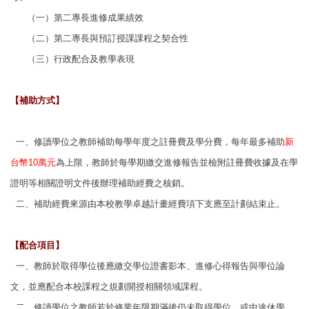
（一）第二專長進修成果績效
（二）第二專長與預訂授課課程之契合性
（三）行政配合及教學表現
【
補助方式
】
一、修讀學位之教師補助每學年度之註冊費及學分費，每年最多補助
新
台幣10萬元
為
上限，教師於每學期繳交進修報告並檢附註冊費收據及在學
證明等相關證明文件
後辦理補助經費之核銷。
二、補助經費來源由本校教學卓越計畫經費項下支應至計劃結束止。
【配合項目】
一、教師於取得學位後應繳交學位證書影本、進修心得報告與學位論
文，並應配合本
校課程之規劃開授相關領域課程。
二、修讀學位之教師若於修業年限期滿後仍未取得學位、或中途休學