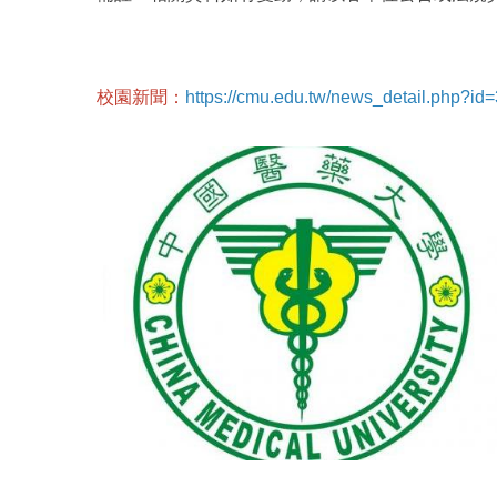
校園新聞：
https://cmu.edu.tw/news_detail.php?id