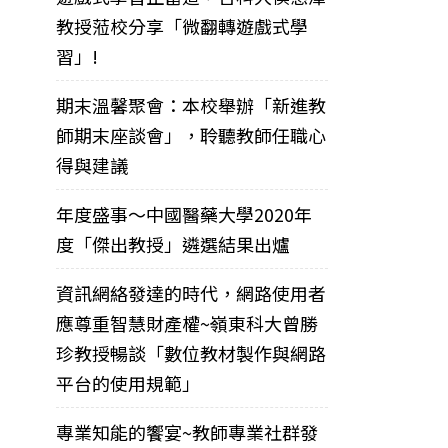
教授蒞校分享「微翻轉遊戲式學
習」!
期末溫馨聚會：本校舉辦「新進教
師期末座談會」，聆聽教師任職心
得與建議
年度盛事～中國醫藥大學2020年
度「傑出教授」遴選結果出爐
資訊網絡發達的時代，網路使用者
應尊重智慧財產權~嶺東科大曾勝
珍教授暢談「數位教材製作與網路
平台的使用規範」
專業知能的饗宴~教師專業社群發