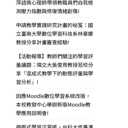
萍諮商心理師帶領教職員們自我檢
測壓力指數與修復情緒創傷!
申請教學實踐研究計畫的秘笈：國
立臺南大學數位學習科技系林豪鏘
教授分享計畫審查經驗!
【活動報導】教師們關注的學習評
量議題：陽交大吳俊育教授蒞校分
享「混成式教學下的動態評量與學
習分析」!
因應Moodle數位學習系統改版，
本校教發中心舉辦新版Moodle教
學應用說明會!
遊戲式學習正當道，台科大侯惠澤