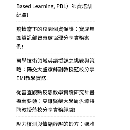
Based Learning, PBL）師資培訓
紀實!
疫情當下的校園個資保護：寶成集
團資訊部曾蕙瑜協理分享實務案
例!
醫學技術領域英語授課之挑戰與策
略：陽交大盧家鋒副教授蒞校分享
EMI教學實務!
從審查觀點反思教學實踐研究計畫
撰寫要領：高雄醫學大學周汎澔特
聘教授蒞校分享實務經驗!
壓力檢測與情緒紓壓的妙方：張雅