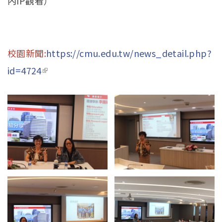
內IP觀看）
校園新聞:
https://cmu.edu.tw/news_detail.php?
id=4724
(link is external)