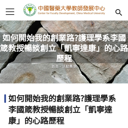
Jump to Main content
Jump to Navigation
首頁
認識我們
Open subm
教學研習
Open subm
如何開始我的創業路?護理學系李國
箴教授暢談創立「凱寧達康」的心路
新進教師
Open subm
您在這裡
歷程
傑出教授
Open subm
首頁
-
活動集錦
教師專業社群
Open sub
重點宣導
Open subm
如何開始我的創業路?護理學系
借用項目
Open subm
李國箴教授暢談創立「凱寧達
AI專區
Open subme
康」的心路歷程