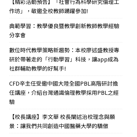
【精彩活動預告】「社會行為科學研究倫理工
作坊」，敬邀全校教師踴躍參加!
典範學習：教學優良暨教學創新教師教學經驗
分享會
數位時代教學策略新趨勢：本校廖述盛教授專
研於帶著走的「行動學習」科技，讓app成為
社群輔助教學的好幫手!
CFD辛主任受邀中國大陸全國PBL高階研討擔
任講座，介紹台灣通識倫理教學採用PBL之經
驗
【校長講座】李文華 校長闡述治校理念與願
景：讓我們共同創造中國醫藥大學的驕傲