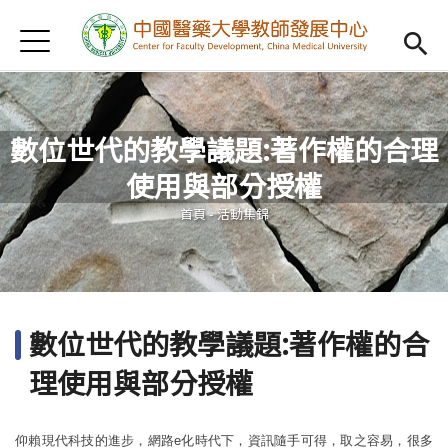
Jump to Main content
Jump to Navigation
首頁
認識我們
Open subm
教學研習
Open subm
數位世代的教學議題:著作權的合理
新進教師
Open subm
使用與部分授權
您在這裡
傑出教授
Open subm
首頁
-
活動集錦
教師專業社群
Open sub
重點宣導
Open subm
數位世代的教學議題:著作權的合
借用項目
Open subm
理使用與部分授權
AI專區
Open subme
仰賴現代科技的進步，網路e化時代下，資訊隨手可得，取之容易，很多