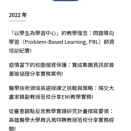
2022 年
「以學生為學習中心」的教學理念：問題導向
學習（Problem-Based Learning, PBL）師資
培訓紀實!
疫情當下的校園個資保護：寶成集團資訊部曾
蕙瑜協理分享實務案例!
醫學技術領域英語授課之挑戰與策略：陽交大
盧家鋒副教授蒞校分享EMI教學實務!
從審查觀點反思教學實踐研究計畫撰寫要領：
高雄醫學大學周汎澔特聘教授蒞校分享實務經
驗!