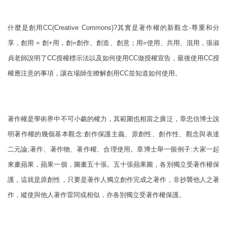
什麼是創用CC(Creative Commons)?其實是著作權的新觀念-尊重和分
享，創用 = 創+用，創=創作、創造、創意；用=使用、共用、混用，張淑
貞老師說明了CC授權標示法以及如何使用CC做授權宣告，最後使用CC授
權應注意的事項，讓在場師生瞭解創用CC並知道如何使用。
著作權是學術界中不可小覷的權力，其範圍也相當之廣泛，章忠信博士說
明著作權的幾個基本觀念:創作保護主義、原創性、創作性、觀念與表達
二元論;著作、著作物、著作權、合理使用。章博士舉一個例子:大家一起
來畫蘋果，蘋果一個，圖畫五十張。五十張蘋果圖，各別獨立受著作權保
護，這就是原創性，只要是著作人獨立創作完成之著作，非抄襲他人之著
作，縱使與他人著作雷同或相似，亦各別獨立受著作權保護。