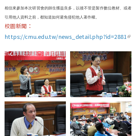
相信來參加本次研習會的師生獲益良多，以後不管是製作數位教材、或者
引用他人資料之前，都知道如何避免侵犯他人著作權。
校園新聞：
https://cmu.edu.tw/news_detail.php?id=2881
(lin
ext