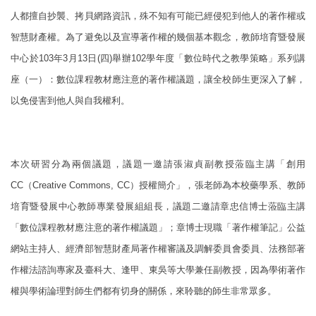
人都擅自抄襲、拷貝網路資訊，殊不知有可能已經侵犯到他人的著作權或
智慧財產權。為了避免以及宣導著作權的幾個基本觀念，教師培育暨發展
中心於103年3月13日(四)舉辦102學年度「數位時代之教學策略」系列講
座（一）：數位課程教材應注意的著作權議題，讓全校師生更深入了解，
以免侵害到他人與自我權利。
本次研習分為兩個議題，議題一邀請張淑貞副教授蒞臨主講「創用
CC（Creative Commons, CC）授權簡介」，張老師為本校藥學系、教師
培育暨發展中心教師專業發展組組長，議題二邀請章忠信博士蒞臨主講
「數位課程教材應注意的著作權議題」；章博士現職「著作權筆記」公益
網站主持人、經濟部智慧財產局著作權審議及調解委員會委員、法務部著
作權法諮詢專家及臺科大、逢甲、東吳等大學兼任副教授，因為學術著作
權與學術論理對師生們都有切身的關係，來聆聽的師生非常眾多。