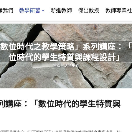
Jump to Main content
Jump to Navigation
識我們
教學研習
新進教師
傑出教授
教師專業社
數位時代之教學策略」系列講座：「
位時代的學生特質與課程設計」
您在這裡
首頁
-
活動集錦
列講座：「數位時代的學生特質與