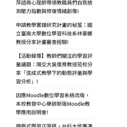
萍諮商心理師帶領教職員們自我檢
測壓力指數與修復情緒創傷!
申請教學實踐研究計畫的秘笈：國
立臺南大學數位學習科技系林豪鏘
教授分享計畫審查經驗!
【活動報導】教師們關注的學習評
量議題：陽交大吳俊育教授蒞校分
享「混成式教學下的動態評量與學
習分析」!
因應Moodle數位學習系統改版，
本校教發中心舉辦新版Moodle教
學應用說明會!
遊戲式學習正當道，台科大侯惠澤