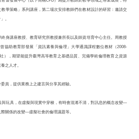
育暨發展中心（以下簡稱CFD）為提升教師於教學領域之專業成長，特
之教學策略」系列講座，第二場次安排教師們在教材設計的研習：邀請交
計」。
學終身講座教授、教育研究所教授兼所長以及師資培育中心主任。周教授
協助教育部發展「資訊素養與倫理」大學通識課程數位教材（2008-
出版社），期望能提升臺灣高等教育之基礎品質、完備學術倫理教育之資源
素養之人才。
會委員，提供業務上之建言與分享其經驗。
工具與玩具，在虛擬與現實中穿梭，有時會混淆不清，對訊息的概念改變—
人際關係的改變—虛擬社會的倫理議題等。
：