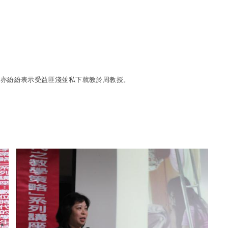
，亦紛紛表示受益匪淺並私下就教於周教授。
 is external)