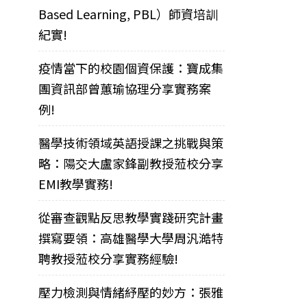
Based Learning, PBL）師資培訓
紀實!
疫情當下的校園個資保護：寶成集
團資訊部曾蕙瑜協理分享實務案
例!
醫學技術領域英語授課之挑戰與策
略：陽交大盧家鋒副教授蒞校分享
EMI教學實務!
從審查觀點反思教學實踐研究計畫
撰寫要領：高雄醫學大學周汎澔特
聘教授蒞校分享實務經驗!
壓力檢測與情緒紓壓的妙方：張雅