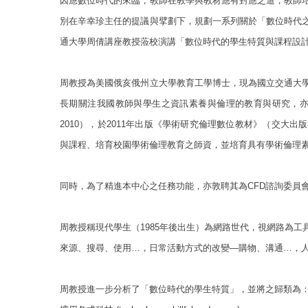
因應數位時代的來臨，教師在教學與教材應有對應之道，教師培
別在辛幸珍主任的提議與擘劃下，規劃一系列關於「數位時代
通大學周倩講座教授蒞校演講「數位時代的學生特質與課程設
周教授為美國俄亥俄州立大學教育工學博士，現為國立交通大
長期關注我國教師與學生之資訊素養與倫理的教育與研究，亦曾
2010），於2011年出版《學術研究倫理數位教材》（交大
與課程、培育校園學術倫理教育之師資，並培育具有學術倫理
同時，為了精進本中心之任務功能，亦敦聘其為CFD諮詢委員
周教授稱現代學生（1985年後出生）為網路世代，視網路為
來源、搜尋、使用…
，日常活動方式的改變—購物、溝通…，
周教授進一步分析了「數位時代的學生特質」，並將之歸類為