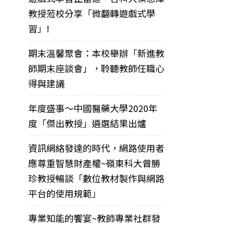
教授蒞校分享「微翻轉遊戲式學
習」!
期末溫馨聚會：本校舉辦「新進教
師期末座談會」，聆聽教師任職心
得與建議
年度盛事～中國醫藥大學2020年
度「傑出教授」遴選結果出爐
資訊網絡發達的時代，網路使用者
應尊重智慧財產權~嶺東科大曾勝
珍教授暢談「數位教材製作與網路
平台的使用規範」
專業知能的饗宴~教師專業社群發