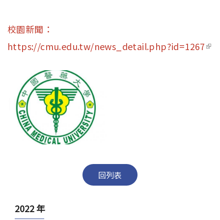
校園新聞：
https://cmu.edu.tw/news_detail.php?id=1267
(lin
ext
回列表
2022 年