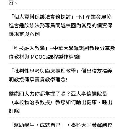
習。
「個人資料保護法實務探討」~NII產業發展協
進會鍾欣紘法務專員闡述校園內常見的個資保
護規定與案例
「科技融入教學」~中華大學羅琪副教授分享數
位教材與 MOOCs課程製作經驗!
「批判性思考與臨床推理教學」傑出校友楊義
明教授傳承寶貴教學理念!
健康四大力你都掌握了嗎？亞大李信達院長
（本校物治系教授）教您如何動出健康、睡出
好眠!
「幫助學生，成就自己」，臺科大莊榮輝副校