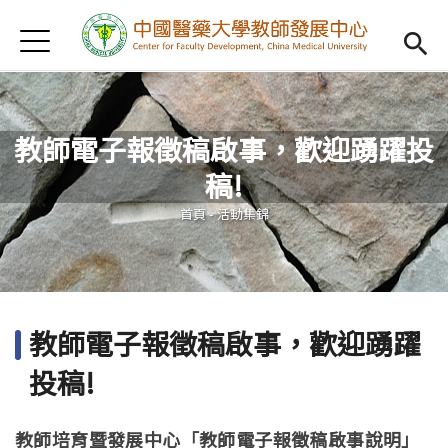
Jump to Main content
Jump to Navigation
首頁
認識我們
Open subm
教學研習
Open subm
教師電子報徵稿啟事，歡迎踴躍投
新進教師
Open subm
稿!
您在這裡
傑出教授
Open subm
首頁
-
活動集錦
教師專業社群
Open sub
重點宣導
Open subm
教師電子報徵稿啟事，歡迎踴躍
借用項目
Open subm
投稿!
AI專區
Open subme
教師培育暨發展中心「教師電子報徵稿啟事說明」