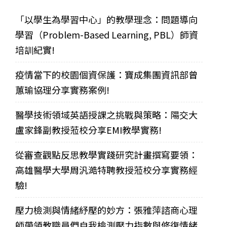
「以學生為學習中心」的教學理念：問題導向
學習（Problem-Based Learning, PBL）師資
培訓紀實!
疫情當下的校園個資保護：寶成集團資訊部曾
蕙瑜協理分享實務案例!
醫學技術領域英語授課之挑戰與策略：陽交大
盧家鋒副教授蒞校分享EMI教學實務!
從審查觀點反思教學實踐研究計畫撰寫要領：
高雄醫學大學周汎澔特聘教授蒞校分享實務經
驗!
壓力檢測與情緒紓壓的妙方：張雅萍諮商心理
師帶領教職員們自我檢測壓力指數與修復情緒