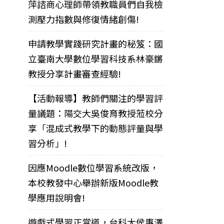
萍諮商心理師帶領教職員們自我檢
測壓力指數與修復情緒創傷!
申請教學實踐研究計畫的秘笈：國
立臺南大學數位學習科技系林豪鏘
教授分享計畫審查經驗!
【活動報導】教師們關注的學習評
量議題：陽交大吳俊育教授蒞校分
享「混成式教學下的動態評量與學
習分析」!
因應Moodle數位學習系統改版，
本校教發中心舉辦新版Moodle教
學應用說明會!
遊戲式學習正當道，台科大侯惠澤