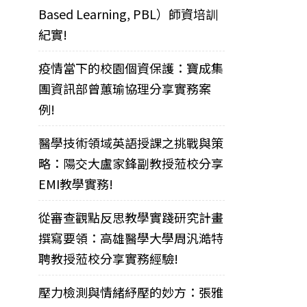
Based Learning, PBL）師資培訓
紀實!
疫情當下的校園個資保護：寶成集
團資訊部曾蕙瑜協理分享實務案
例!
醫學技術領域英語授課之挑戰與策
略：陽交大盧家鋒副教授蒞校分享
EMI教學實務!
從審查觀點反思教學實踐研究計畫
撰寫要領：高雄醫學大學周汎澔特
聘教授蒞校分享實務經驗!
壓力檢測與情緒紓壓的妙方：張雅