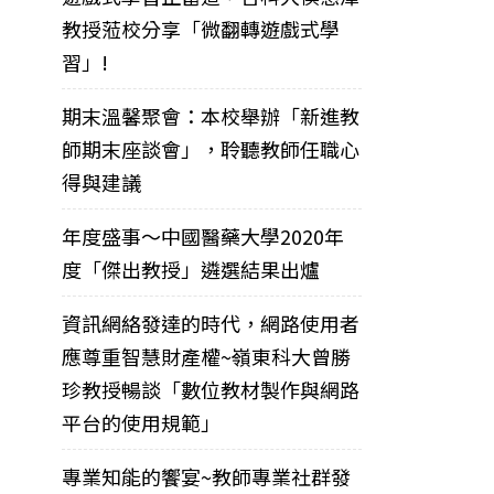
教授蒞校分享「微翻轉遊戲式學
習」!
期末溫馨聚會：本校舉辦「新進教
師期末座談會」，聆聽教師任職心
得與建議
年度盛事～中國醫藥大學2020年
度「傑出教授」遴選結果出爐
資訊網絡發達的時代，網路使用者
應尊重智慧財產權~嶺東科大曾勝
珍教授暢談「數位教材製作與網路
平台的使用規範」
專業知能的饗宴~教師專業社群發