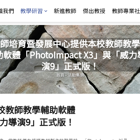
Jump to Main content
Jump to Navigation
識我們
教學研習
新進教師
傑出教授
教師專業社
師培育暨發展中心提供本校教師教學
助軟體「PhotoImpact X3」與「威力
您在這裡
演9」正式版！
首頁
-
活動集錦
校教師教學輔助軟體
與「威力導演9」正式版！