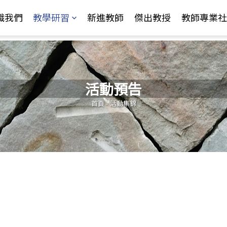
Jump to Main content
Jump to Navigation
識我們
教學研習
新進教師
傑出教授
教師專業社
活動預告
您在這裡
首頁
-
活動集錦