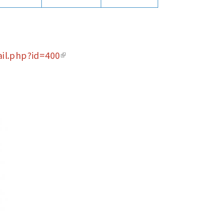
il.php?id=400
(link is external)