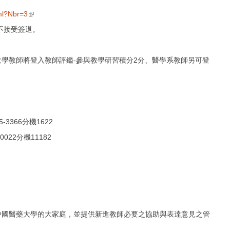
(link is external)
tml?Nbr=3
不接受簽退。
學教師將登入教師評鑑-參與教學研習積分2分、醫學系教師另可登
05-3366分機1622
22分機11182
中國醫藥大學的大家庭，
並提供新進教師必要之協助與表達意見之管