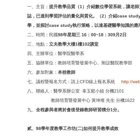
一、主旨：
提升教學品質（
1
）介紹數位學習系統，讓老師
誌，已達到學習評估的量化與質化。（2
）介紹case stud
學，並探討case study
執行策略，以達基礎醫學知識的應
二、時間：民國
98年
星期三 16：00~18：30
9月
2日
三、地點：
立夫教學大樓
1
樓102
講堂
四、主辦單位：
醫學院醫學系
五、協辦單位：教師培育暨發展中心、附設醫院教學部
六、參加對象：
本校教師
七、議程暨報名方式：請上CFD線上報名系統
http://we
八、聯絡人：
醫學系辦公室
辜玉鬆小姐 分機2101
教師培育暨發展中心 黃坤堆 先生 分機1622
九、
全程參與者將於會後登錄教師研習積分
1
分。
貳、98
學年度教學工作坊(
二)
如何提升教學成效