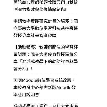
萍諮商心理師帶領教職員們自我檢
測壓力指數與修復情緒創傷!
申請教學實踐研究計畫的秘笈：國
立臺南大學數位學習科技系林豪鏘
教授分享計畫審查經驗!
【活動報導】教師們關注的學習評
量議題：陽交大吳俊育教授蒞校分
享「混成式教學下的動態評量與學
習分析」!
因應Moodle數位學習系統改版，
本校教發中心舉辦新版Moodle教
學應用說明會!
遊戲式學習正當道，台科大侯惠澤