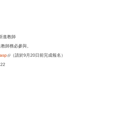
新進教師
進教師務必參與。
(link is external)
.asp
（請於9月20日前
完成報名）
22
。