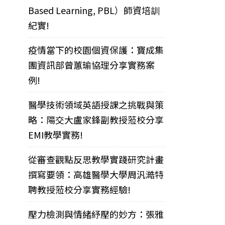
Based Learning, PBL）師資培訓
紀實!
疫情當下的校園個資保護：寶成集
團資訊部曾蕙瑜協理分享實務案
例!
醫學技術領域英語授課之挑戰與策
略：陽交大盧家鋒副教授蒞校分享
EMI教學實務!
從審查觀點反思教學實踐研究計畫
撰寫要領：高雄醫學大學周汎澔特
聘教授蒞校分享實務經驗!
壓力檢測與情緒紓壓的妙方：張雅