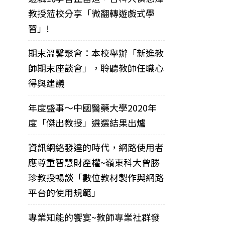
教授蒞校分享「微翻轉遊戲式學
習」!
期末溫馨聚會：本校舉辦「新進教
師期末座談會」，聆聽教師任職心
得與建議
年度盛事～中國醫藥大學2020年
度「傑出教授」遴選結果出爐
資訊網絡發達的時代，網路使用者
應尊重智慧財產權~嶺東科大曾勝
珍教授暢談「數位教材製作與網路
平台的使用規範」
專業知能的饗宴~教師專業社群發