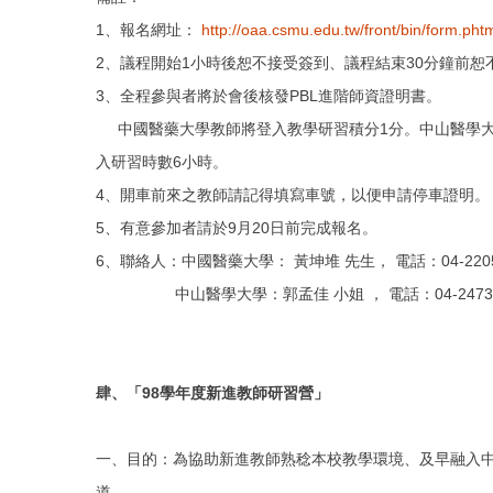
1、報名網址：
http://oaa.csmu.edu.tw/front/bin/form.ph
2、議程開始1小時後恕不接受簽到、議程結束30分鐘前恕
3、全程參與者將於會後核發PBL進階師資證明書。
中國醫藥大學教師將登入教學研習積分1分。中山醫學大
入研習時數6小時。
4、開車前來之教師請記得填寫車號，以便申請停車證明。
5、有意參加者請於9月20日前完成報名。
6、聯絡人：中國醫藥大學： 黃坤堆 先生， 電話：
04-22
中山醫學大學：郭孟佳 小姐 ， 電話：04-247300
肆、「98
學年度新進教師研習營」
一、目的：為協助新進教師熟稔本校教學環境、及早融入
道。