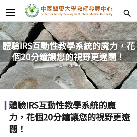
Jump to Main content
Jump to Navigation
首頁
認識我們
Open subm
教學研習
Open subm
體驗IRS互動性教學系統的魔力，花
新進教師
Open subm
個20分鐘讓您的視野更遼闊！
您在這裡
傑出教授
Open subm
首頁
-
活動集錦
教師專業社群
Open sub
重點宣導
Open subm
體驗IRS互動性教學系統的魔
借用項目
Open subm
力，花個20分鐘讓您的視野更遼
AI專區
Open subme
闊！