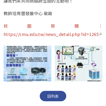
讓我們來共同熱絡師生間的互動吧！
教師培育暨發展中心 敬啟
校園新聞：
https://cmu.edu.tw/news_detail.php?id=1265
(li
ext
回列表