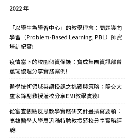
2022 年
「以學生為學習中心」的教學理念：問題導向
學習（Problem-Based Learning, PBL）師資
培訓紀實!
疫情當下的校園個資保護：寶成集團資訊部曾
蕙瑜協理分享實務案例!
醫學技術領域英語授課之挑戰與策略：陽交大
盧家鋒副教授蒞校分享EMI教學實務!
從審查觀點反思教學實踐研究計畫撰寫要領：
高雄醫學大學周汎澔特聘教授蒞校分享實務經
驗!