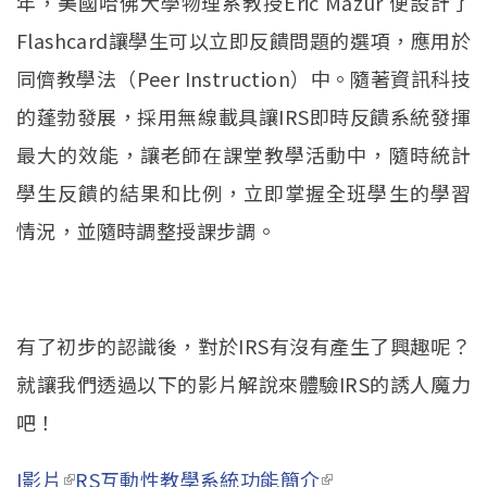
年，美國哈佛大學物理系教授Eric Mazur 便設計了
Flashcard讓學生可以立即反饋問題的選項，應用於
同儕教學法（Peer Instruction）中。隨著資訊科技
的蓬勃發展，採用無線載具讓IRS即時反饋系統發揮
最大的效能，讓老師在課堂教學活動中，隨時統計
學生反饋的結果和比例，立即掌握全班學生的學習
情況，並隨時調整授課步調。
有了初步的認識後，對於IRS有沒有產生了興趣呢？
就讓我們透過以下的影片解說來體驗IRS的誘人魔力
吧！
I影片
(link is external)
RS互動性教學系統功能簡介
(link is