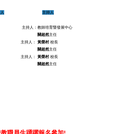
講人
主持人
主持人：
教師培育暨發展中心
關超然
主任
主持人：
黃榮村
校長
關超然
主任
主持人：
黃榮村
校長
關超然
主任
 is external)
校教職員生踴躍報名參加
!