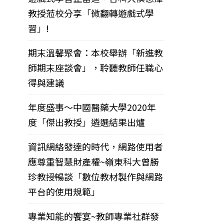
教授蒞校分享「微翻轉遊戲式學
習」!
期末溫馨聚會：本校舉辦「新進教
師期末座談會」，聆聽教師任職心
得與建議
年度盛事～中國醫藥大學2020年
度「傑出教授」遴選結果出爐
資訊網絡發達的時代，網路使用者
應尊重智慧財產權~嶺東科大曾勝
珍教授暢談「數位教材製作與網路
平台的使用規範」
專業知能的饗宴~教師專業社群發