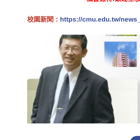
校園新聞：
https://cmu.edu.tw/news