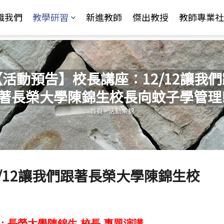
Jump to Main content
Jump to Navigation
識我們
教學研習
新進教師
傑出教授
教師專業社
【活動預告】校長講座：12/12讓我們
著長榮大學陳錦生校長向蚊子學管理
您在這裡
首頁
-
活動集錦
/12讓我們跟著長榮大學陳錦生校
：長榮大學陳錦生 校長
專題演講