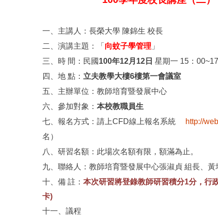
一、主講人：長榮大學 陳錦生 校長
二、演講主題：「
向蚊子學管理
」
三、時 間：民國
100
年12月12日
星期一 15：00~1
四、地 點：
立夫教學大樓6樓第一會議室
五、主辦單位：教師培育暨發展中心
六、參加對象：
本校教職員生
七、報名方式：請上CFD線上報名系統
http://we
名）
八、研習名額：此場次名額有限，額滿為止。
九、聯絡人：教師培育暨發展中心張淑貞 組長、黃坤堆 
十、備 註：
本次研習將登錄教師研習積分1分，行
卡)
十一、議程