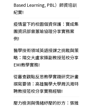
Based Learning, PBL）師資培訓
紀實!
疫情當下的校園個資保護：寶成集
團資訊部曾蕙瑜協理分享實務案
例!
醫學技術領域英語授課之挑戰與策
略：陽交大盧家鋒副教授蒞校分享
EMI教學實務!
從審查觀點反思教學實踐研究計畫
撰寫要領：高雄醫學大學周汎澔特
聘教授蒞校分享實務經驗!
壓力檢測與情緒紓壓的妙方：張雅