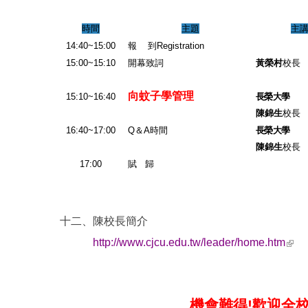
時間
主題
主
14:40~15:00
報
到
Registration
15:00~15:10
開幕致詞
黃榮村
校長
向蚊子學管理
15:10~16:40
長榮大學
陳錦生
校長
16:40~17:00
Q
＆
A
時間
長榮大學
陳錦生
校長
17:00
賦
歸
十二、陳校長簡介
(link
http://www.cjcu.edu.tw/leader/home.htm
機會難得
!
歡迎全