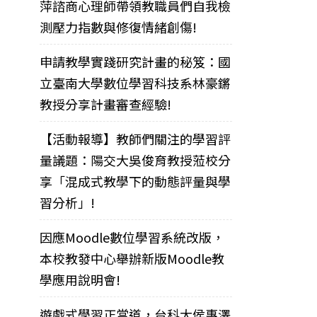
萍諮商心理師帶領教職員們自我檢
測壓力指數與修復情緒創傷!
申請教學實踐研究計畫的秘笈：國
立臺南大學數位學習科技系林豪鏘
教授分享計畫審查經驗!
【活動報導】教師們關注的學習評
量議題：陽交大吳俊育教授蒞校分
享「混成式教學下的動態評量與學
習分析」!
因應Moodle數位學習系統改版，
本校教發中心舉辦新版Moodle教
學應用說明會!
遊戲式學習正當道，台科大侯惠澤