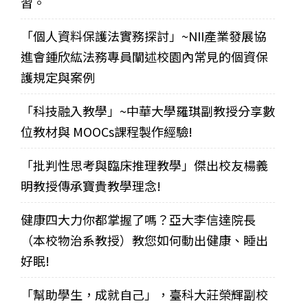
習。
「個人資料保護法實務探討」~NII產業發展協
進會鍾欣紘法務專員闡述校園內常見的個資保
護規定與案例
「科技融入教學」~中華大學羅琪副教授分享數
位教材與 MOOCs課程製作經驗!
「批判性思考與臨床推理教學」傑出校友楊義
明教授傳承寶貴教學理念!
健康四大力你都掌握了嗎？亞大李信達院長
（本校物治系教授）教您如何動出健康、睡出
好眠!
「幫助學生，成就自己」，臺科大莊榮輝副校