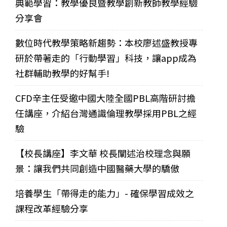
典範學習：教學優良暨教學創新教師教學經驗
分享會
數位時代教學策略新趨勢：本校廖述盛教授專
研於帶著走的「行動學習」科技，讓app成為
社群輔助教學的好幫手!
CFD辛主任受邀中國大陸全國PBL高階研討擔
任講座，介紹台灣通識倫理教學採用PBL之經
驗
【校長講座】李文華 校長闡述治校理念與願
景：讓我們共同創造中國醫藥大學的驕傲
培養學生「帶得走的能力」- 確保學習成效之
課程改革經驗分享