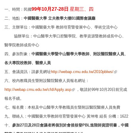
99
年
10月27-28日
星期三、四
一、時間：民國
二、地點：
中國醫藥大學 立夫教學大樓B1國際會議廳
三、主辦單位：中國醫藥大學 教師培育暨發展中心、學術交流中心
協辦單位：中山醫學大學口腔醫學院、教學資源暨教師成長中心、
醫學院教師成長中心
四、參加對象：
中國醫藥大學暨中山醫學大學教師、附設醫院醫療人員、
各大專
院校教師、醫療人員
(link is
五、會議資訊：請參見網址
http://webap.cmu.edu.tw/2010pblws/
external)
六、校內教職員生暨附設醫院醫療人員報名網址：
(link is external)
http://webap.cmu.edu.tw/cfd/Apply.asp
，敬請於99年10月20日前完成
報名
手續。
七、報名費：本校及中山醫學大學教職員生暨附設醫院醫療人員免費
九、聯絡人：中國醫藥大學教師培育暨發展中心 黃坤堆 組長 分機：1622
十、
參加27日及28日會議者將個別於會後核發PBL進階師資證明書，中國