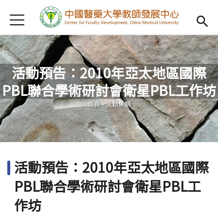
Jump to Main content
Jump to Navigation
首頁
認識我們
Open subm
教學研習
Open subm
活動預告：2010年亞太地區國際
新進教師
Open subm
PBL聯合學術研討會衛星PBL工作坊
您在這裡
傑出教授
Open subm
首頁
-
活動集錦
教師專業社群
Open sub
重點宣導
Open subm
活動預告：2010年亞太地區國際
借用項目
Open subm
PBL聯合學術研討會衛星PBL工
AI專區
Open subme
作坊