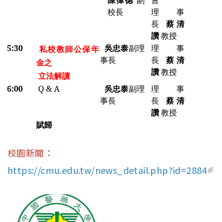
陳偉德
副
會
校長
理事
長
蔡清
讚
教授
-15:30
吳忠泰
副理
理事
私校教師公保年
事長
長
蔡清
金之
讚
教授
立法解讀
-16:00
Q & A
吳忠泰
副理
理事
事長
長
蔡清
讚
教授
賦歸
0~
校園新聞：
https://cmu.edu.tw/news_detail.php?id=2884
(lin
ext