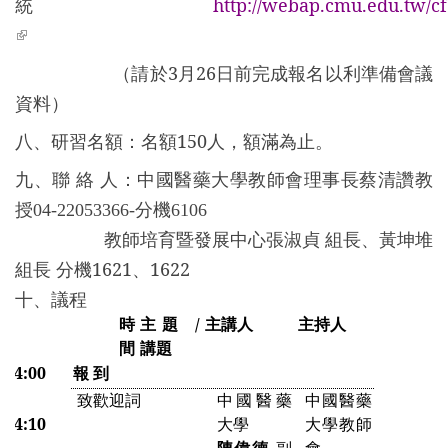
統
http://webap.cmu.edu.tw/cf
(link is external)
（請於3月26日前完成報名以利準備會議
資料）
八、研習名額：名額150人，額滿為止。
九、聯 絡 人：
中國醫藥大學教師會理事長蔡清讚教
授
04-22053366-
分機
6106
教師培育暨發展中心張淑貞 組長、黃坤堆
組長 分機1621、1622
十、議程
時
主題 /
主講人
主持人
間
講題
-14:00
報 到
致歡迎詞
中國醫藥
中國醫藥
-14:10
大學
大學教師