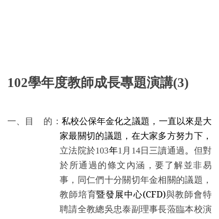
102
學年度
教師成長專題演講
(3)
一、目 的：
私校公保年金化
之議題，一直以來是大
家最關切的議題，在大家多方努力下，
立法院於
年
月
日三讀通過
。
但對
103
1
14
於所通過的條文內涵，要了解並非易
事，同仁們十分關切年金相關的議題，
教師培育
暨發展中心(CFD)
與教師會特
聘請全教總吳忠泰副理事長蒞臨本校演