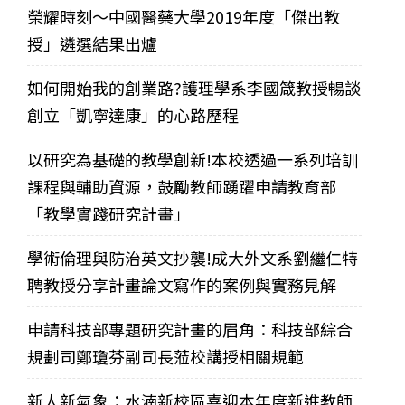
榮耀時刻～中國醫藥大學2019年度「傑出教
授」遴選結果出爐
如何開始我的創業路?護理學系李國箴教授暢談
創立「凱寧達康」的心路歷程
以研究為基礎的教學創新!本校透過一系列培訓
課程與輔助資源，鼓勵教師踴躍申請教育部
「教學實踐研究計畫」
學術倫理與防治英文抄襲!成大外文系劉繼仁特
聘教授分享計畫論文寫作的案例與實務見解
申請科技部專題研究計畫的眉角：科技部綜合
規劃司鄭瓊芬副司長蒞校講授相關規範
新人新氣象：水湳新校區喜迎本年度新進教師