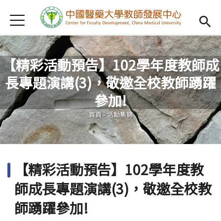
Jump to Main content
Jump to Navigation
首頁
認識我們
Open subm
教學研習
Open subm
【精彩活動預告】102學年度教師成
長專題演講(3)，敬邀全校教師踴躍
新進教師
Open subm
您在這裡
參加!
傑出教授
Open subm
首頁
-
活動集錦
教師專業社群
Open sub
重點宣導
Open subm
【精彩活動預告】102學年度教
借用項目
Open subm
師成長專題演講(3)，敬邀全校教
AI專區
Open subme
師踴躍參加!