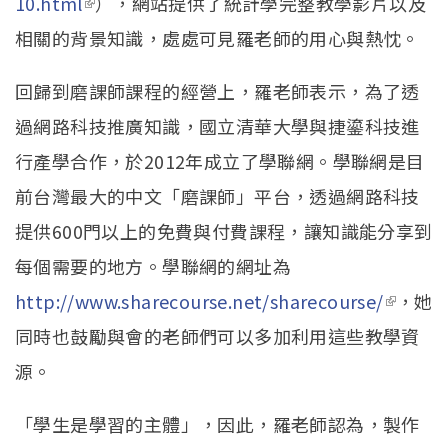
10.html
(link is external)
），網站提供了統計學完整教學影片以及
相關的背景知識，處處可見羅老師的用心與熱忱。
回歸到磨課師課程的經營上，羅老師表示，為了透
過網路科技推廣知識，國立清華大學與捷鎏科技進
行產學合作，於2012年成立了學聯網。學聯網是目
前台灣最大的中文「磨課師」平台，透過網路科技
提供600門以上的免費與付費課程，讓知識能分享到
每個需要的地方。學聯網的網址為
http://www.sharecourse.net/sharecourse/
(link is
，她
同時也鼓勵與會的老師們可以多加利用這些教學資
externa
源。
「學生是學習的主體」，因此，羅老師認為，製作