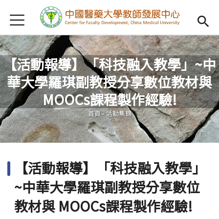
Jump to Main content
Jump to Navigation
首頁
認識我們
Open subm
教學研習
Open subm
【活動報導】「科技融入教學」~中
華大學羅琪副教授分享數位教材與
新進教師
Open subm
您在這裡
MOOCs課程製作經驗!
傑出教授
Open subm
首頁
-
活動集錦
教師專業社群
Open sub
重點宣導
Open subm
【活動報導】「科技融入教學」
借用項目
Open subm
~中華大學羅琪副教授分享數位
AI專區
Open subme
教材與 MOOCs課程製作經驗!