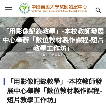
Jump to Main content
Jump to Navigation
首頁
認識我們
Open subm
教學研習
Open subm
「用影像記錄教學」-本校教師發展
中心舉辦「數位教材製作課程-短片
新進教師
Open subm
您在這裡
教學工作坊」
傑出教授
Open subm
首頁
-
活動集錦
教師專業社群
Open sub
重點宣導
Open subm
「用影像記錄教學」-本校教師發
借用項目
Open subm
展中心舉辦「數位教材製作課程-
AI專區
Open subme
短片教學工作坊」