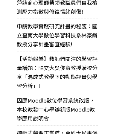
萍諮商心理師帶領教職員們自我檢
測壓力指數與修復情緒創傷!
申請教學實踐研究計畫的秘笈：國
立臺南大學數位學習科技系林豪鏘
教授分享計畫審查經驗!
【活動報導】教師們關注的學習評
量議題：陽交大吳俊育教授蒞校分
享「混成式教學下的動態評量與學
習分析」!
因應Moodle數位學習系統改版，
本校教發中心舉辦新版Moodle教
學應用說明會!
遊戲式學習正當道，台科大侯惠澤