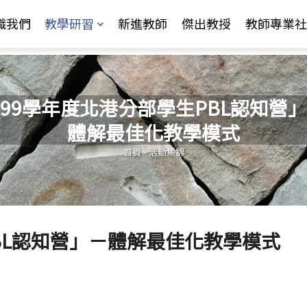
Jump to Main content
Jump to Navigation
識我們
教學研習
新進教師
傑出教授
教師專業社
99學年度北港分部學生PBL認知營
體解最佳化教學模式
您在這裡
首頁
-
活動集錦
BL認知營」－體解最佳化教學模式