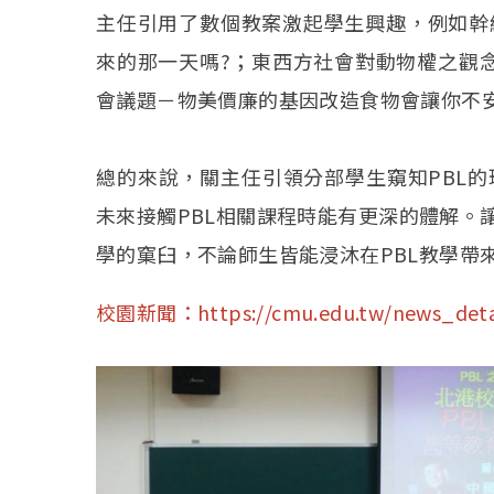
主任引用了數個教案激起學生興趣，例如幹
來的那一天嗎?；東西方社會對動物權之觀
會議題－物美價廉的基因改造食物會讓你不
總的來說，關主任引領分部學生窺知PBL
未來接觸PBL相關課程時能有更深的體解。
學的窠臼，不論師生皆能浸沐在PBL教學帶
校園新聞：
https://cmu.edu.tw/news_deta