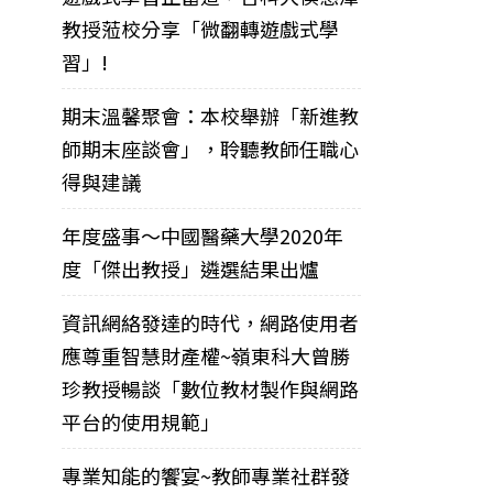
教授蒞校分享「微翻轉遊戲式學
習」!
期末溫馨聚會：本校舉辦「新進教
師期末座談會」，聆聽教師任職心
得與建議
年度盛事～中國醫藥大學2020年
度「傑出教授」遴選結果出爐
資訊網絡發達的時代，網路使用者
應尊重智慧財產權~嶺東科大曾勝
珍教授暢談「數位教材製作與網路
平台的使用規範」
專業知能的饗宴~教師專業社群發