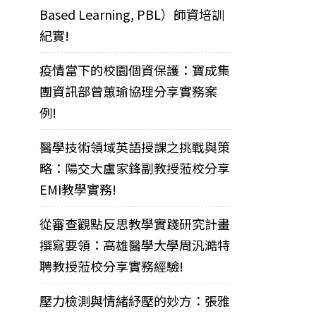
Based Learning, PBL）師資培訓
紀實!
疫情當下的校園個資保護：寶成集
團資訊部曾蕙瑜協理分享實務案
例!
醫學技術領域英語授課之挑戰與策
略：陽交大盧家鋒副教授蒞校分享
EMI教學實務!
從審查觀點反思教學實踐研究計畫
撰寫要領：高雄醫學大學周汎澔特
聘教授蒞校分享實務經驗!
壓力檢測與情緒紓壓的妙方：張雅