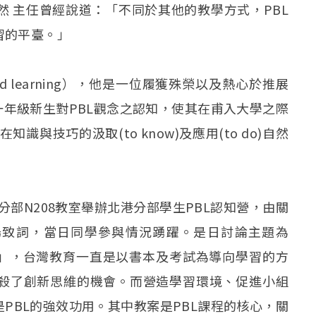
然 主任曾經說道：「不同於其他的教學方式，PBL
習的平臺。」
ed learning），他是一位履獲殊榮以及熱心於推展
一年級新生對PBL觀念之認知，使其在甫入大學之際
知識與技巧的汲取(to know)及應用(to do)自然
分部N208教室舉辦北港分部學生PBL認知營，由關
開場致詞，當日同學參與情況踴躍。是日討論主題為
革」，台灣教育一直是以書本及考試為導向學習的方
殺了創新思維的機會。而營造學習環境、促進小組
PBL的強效功用。其中教案是PBL課程的核心，關