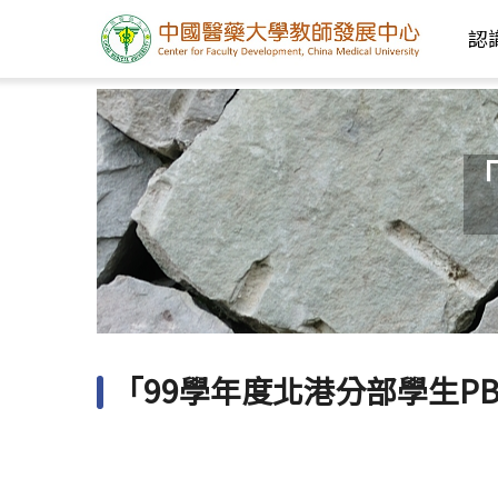
認
「
「99學年度北港分部學生P