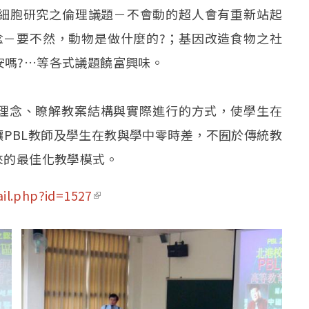
細胞研究之倫理議題－不會動的超人會有重新站起
念－要不然，動物是做什麼的?；基因改造食物之社
安嗎?…等各式議題饒富興味。
的理念、瞭解教案結構與實際進行的方式，使學生在
讓PBL教師及學生在教與學中零時差，不囿於傳統教
來的最佳化教學模式。
il.php?id=1527
(link is external)