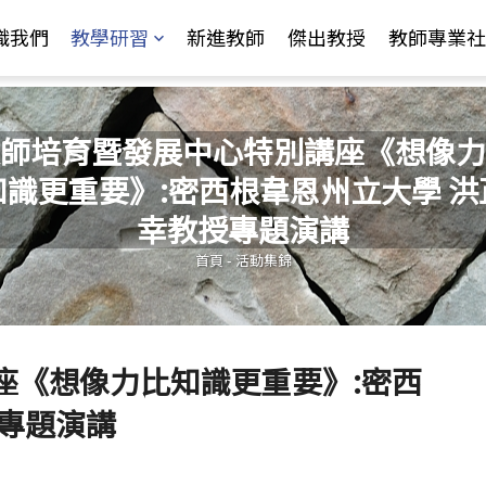
Jump to Main content
Jump to Navigation
識我們
教學研習
新進教師
傑出教授
教師專業社
師培育暨發展中心特別講座《想像力
知識更重要》:密西根韋恩州立大學 洪
您在這裡
幸教授專題演講
首頁
-
活動集錦
座《想像力比知識更重要》:密西
授專題演講