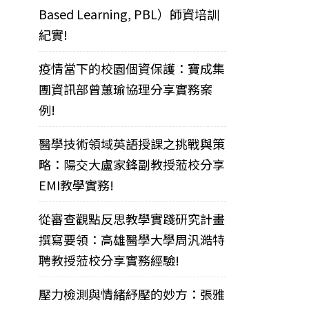
Based Learning, PBL）師資培訓
紀實!
疫情當下的校園個資保護：寶成集
團資訊部曾蕙瑜協理分享實務案
例!
醫學技術領域英語授課之挑戰與策
略：陽交大盧家鋒副教授蒞校分享
EMI教學實務!
從審查觀點反思教學實踐研究計畫
撰寫要領：高雄醫學大學周汎澔特
聘教授蒞校分享實務經驗!
壓力檢測與情緒紓壓的妙方：張雅