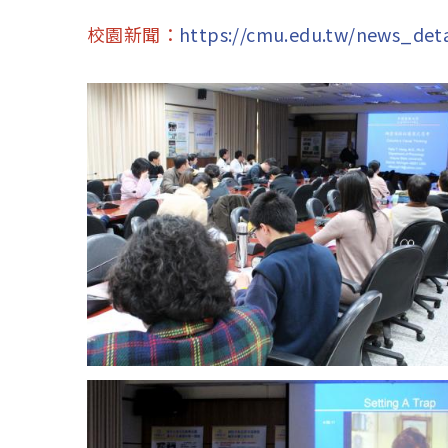
校園新聞：
https://cmu.edu.tw/news_deta