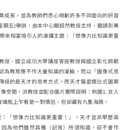
業成長，並為教師們悉心規劃許多不同面向的研習
日(星期五)舉辦，由本中心關超然教授主持，邀請到美
們帶來相當吸引人的演講主題：「想像力比知識更重
教授、國立成功大學講座客座教授與國立彰化師範
認為教育應不作大量知識的灌輸，而以「圖像式思
傳授的是天才的思考方式。而天才偏愛類比式圖案
on)，較有想像空間。洪教授並配合圖片實際說明：例圖1. 女人
 玻璃瓶上乍看是一對情侶，但卻藏有九隻海豚。
說：「想像力比知識更重要！」，天才並非學歷高
。因為他們雖然具備（記背）所須知識，卻不會作