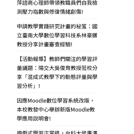
萍諮商心理師帶領教職員們自我檢
測壓力指數與修復情緒創傷!
申請教學實踐研究計畫的秘笈：國
立臺南大學數位學習科技系林豪鏘
教授分享計畫審查經驗!
【活動報導】教師們關注的學習評
量議題：陽交大吳俊育教授蒞校分
享「混成式教學下的動態評量與學
習分析」!
因應Moodle數位學習系統改版，
本校教發中心舉辦新版Moodle教
學應用說明會!
遊戲式學習正當道，台科大侯惠澤