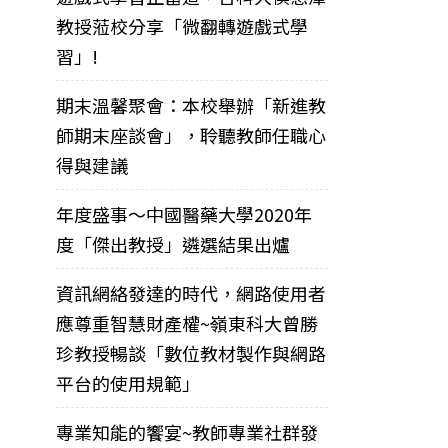
教授蒞校分享「微翻轉遊戲式學
習」!
期末溫馨聚會：本校舉辦「新進教
師期末座談會」，聆聽教師任職心
得與建議
年度盛事～中國醫藥大學2020年
度「傑出教授」遴選結果出爐
資訊網絡發達的時代，網路使用者
應尊重智慧財產權~嶺東科大曾勝
珍教授暢談「數位教材製作與網路
平台的使用規範」
專業知能的饗宴~教師專業社群發