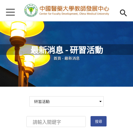
Jump to Main content
Jump to Navigation
首頁
認識我們
Open subm
教學研習
Open subm
最新消息 - 研習活動
新進教師
Open subm
您在這裡
首頁
-
最新消息
傑出教授
Open subm
教師專業社群
Open sub
重點宣導
Open subm
借用項目
Open subm
AI專區
Open subme