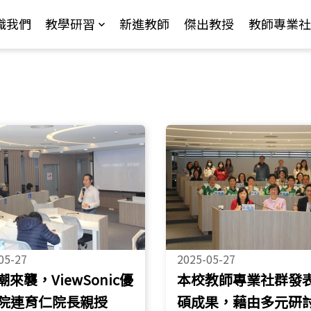
Jump to Main content
Jump to Navigation
識我們
教學研習
新進教師
傑出教授
教師專業社
05-27
2025-05-27
潮來襲，ViewSonic優
本校教師專業社群發
院連育仁院長親授
碩成果，藉由多元研