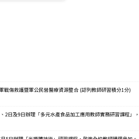
國軍戰傷救護暨軍公民營醫療資源整合 (認列教師研習積分1分)
1日、2日及9日辦理「多元水產食品加工應用教師實務研習課程」
至7月5日辦理「半導體技術」研習課程，敬邀全校教師踴躍參加。