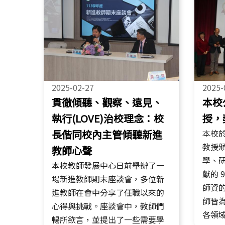
2025-02-27
2025-
貫徹傾聽、觀察、遠見、
本校
執行(LOVE)治校理念：校
授，
長偕同校內主管傾聽新進
本校
教授
教師心聲
學、
本校教師發展中心日前舉辦了一
獻的 
場新進教師期末座談會，多位新
師資
進教師在會中分享了任職以來的
師皆
心得與挑戰。座談會中，教師們
各領
暢所欲言，並提出了一些需要學