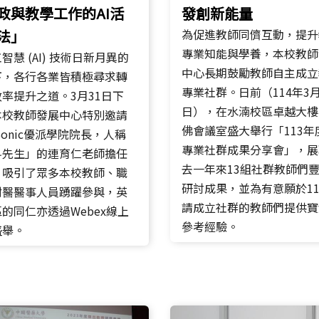
政與教學工作的AI活
發創新能量
法」
為促進教師同儕互動，提升
專業知能與學養，本校教師
智慧 (AI) 技術日新月異的
中心長期鼓勵教師自主成立
下，各行各業皆積極尋求轉
專業社群。日前（114年3月
率提升之道。3月31日下
日），在水湳校區卓越大樓
本校教師發展中心特別邀請
佛會議室盛大舉行「113年
wSonic優派學院院長，人稱
專業社群成果分享會」，展
科先生」的連育仁老師擔任
去一年來13組社群教師們
，吸引了眾多本校教師、職
研討成果，並為有意願於11
附醫醫事人員踴躍參與，英
請成立社群的教師們提供寶
的同仁亦透過Webex線上
參考經驗。
盛舉。