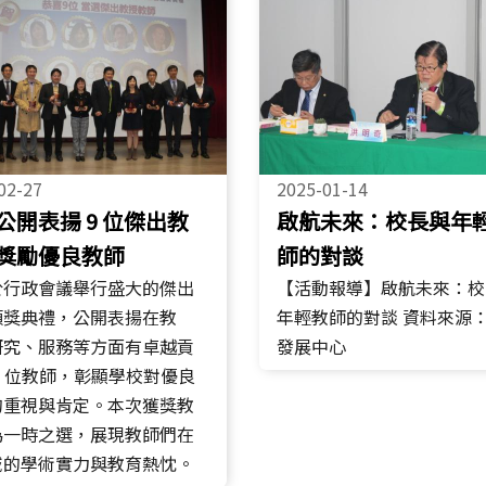
02-27
2025-01-14
公開表揚 9 位傑出教
啟航未來：校長與年
獎勵優良教師
師的對談
於行政會議舉行盛大的傑出
【活動報導】啟航未來：校
頒獎典禮，公開表揚在教
年輕教師的對談 資料來源
研究、服務等方面有卓越貢
發展中心
9 位教師，彰顯學校對優良
的重視與肯定。本次獲獎教
為一時之選，展現教師們在
域的學術實力與教育熱忱。