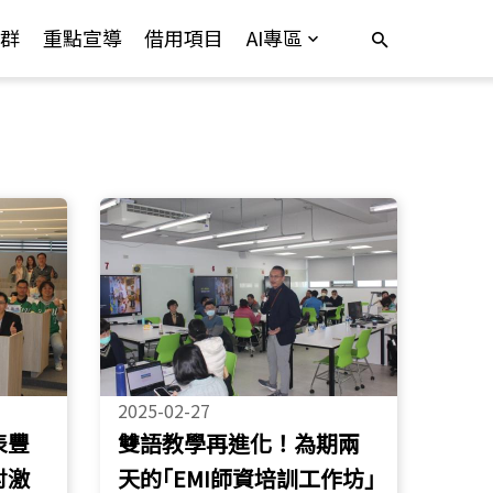
群
重點宣導
借用項目
AI專區
2025-02-27
表豐
雙語教學再進化！為期兩
討激
天的｢EMI師資培訓工作坊｣