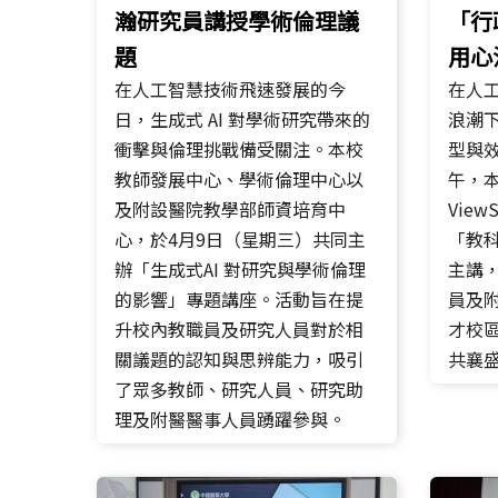
瀚研究員講授學術倫理議
「行
題
用心
在人工智慧技術飛速發展的今
在人工
日，生成式 AI 對學術研究帶來的
浪潮
衝擊與倫理挑戰備受關注。本校
型與效
教師發展中心、學術倫理中心以
午，
及附設醫院教學部師資培育中
Vie
心，於4月9日（星期三）共同主
「教
辦「生成式AI 對研究與學術倫理
主講
的影響」專題講座。活動旨在提
員及
升校內教職員及研究人員對於相
才校區
關議題的認知與思辨能力，吸引
共襄
了眾多教師、研究人員、研究助
理及附醫醫事人員踴躍參與。