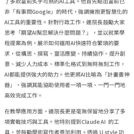
了多款當前炙手可熱的AI工具。他首先點出當前已
非「有事問Google」的時代，強調擁抱更智慧化的
AI工具的重要性。針對行政工作，連院長鼓勵大家
思考「期望AI幫您解決什麼問題？」，並以就業學
程提案為例，展示如何運用AI快速符合繁瑣的要
求，從構思、撰寫、靈活應變、持續協作、提升創
意、減少人力成本、標準化格式到無時無刻工作，
AI都能提供強大的助力。他更將AI比喻為「計畫書神
器」，強調其能協助使用者一項一項、一門一門地
高效完成工作。
在教學應用方面，連院長更是毫無保留地分享了多
項實戰技巧與工具。他特別提到Claude AI 的工
具，並鼓勵學術寫作者善加利用。透過 U style 功