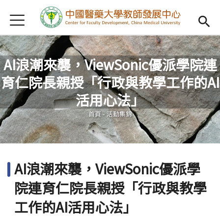
Jump to Main content
Jump to Navigation
首頁
認識我們
Open subm
教學研習
Open subm
AI浪潮來襲，ViewSonic優派學院連
育仁院長親授「行政與教學工作的AI
新進教師
Open subm
您在這裡
活用心法」
傑出教授
Open subm
首頁
-
活動集錦
教師專業社群
Open sub
重點宣導
Open subm
AI浪潮來襲，ViewSonic優派學
借用項目
Open subm
院連育仁院長親授「行政與教學
AI專區
Open subme
工作的AI活用心法」