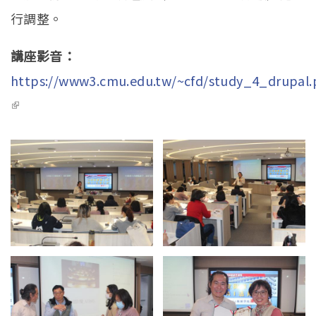
行調整。
講座影音：
https://www3.cmu.edu.tw/~cfd/study_4_drupal
(link is external)