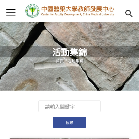
Jump to Main content
Jump to Navigation
首頁
認識我們
Open subm
教學研習
Open subm
活動集錦
新進教師
Open subm
您在這裡
首頁
-
活動集錦
傑出教授
Open subm
教師專業社群
Open sub
重點宣導
Open subm
借用項目
Open subm
AI專區
Open subme